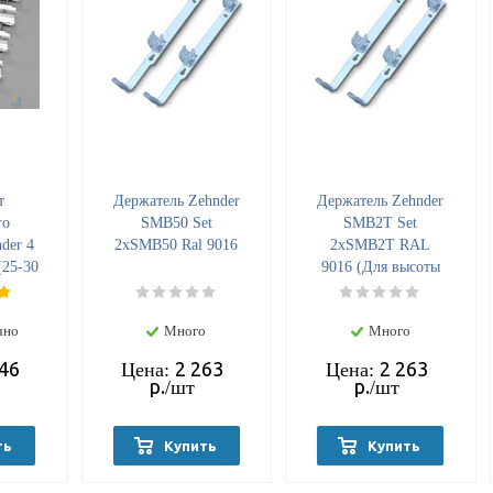
т
Держатель Zehnder
Держатель Zehnder
го
SMB50 Set
SMB2Т Set
der 4
2хSMB50 Ral 9016
2хSMB2Т RAL
25-30
9016 (Для высоты
 Ral
1800)
11)
чно
Много
Много
046
2 263
2 263
Цена:
Цена:
р.
р.
/шт
/шт
ть
Купить
Купить