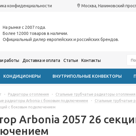
ика конфиденциальности
Москва, Нахимовский проспе
На рынке с 2007 года.
Более 12000 товаров в наличии.
Официальный дилер европейских и российских брендов.
и работы
Доставка и оплата
Статьи
Контакты
КОНДИЦИОНЕРЫ
ВНУТРИПОЛЬНЫЕ КОНВЕКТОРЫ
г
-
Радиаторы отопления
-
Стальные трубчатые радиаторы отопления
ые радиаторы Arbonia с боковым подключением
-
Стальные трубчатые р
екций с боковым подключением
тор Arbonia 2057 26 секц
лючением