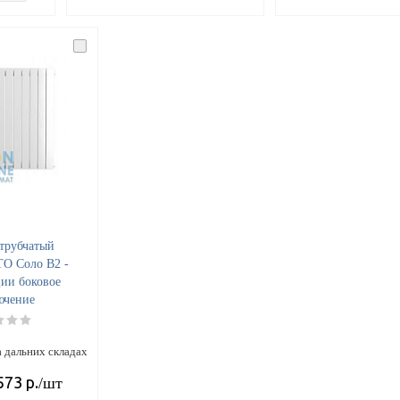
трубчатый
ТО Соло B2 -
ции боковое
ючение
 дальних складах
573
р.
/шт