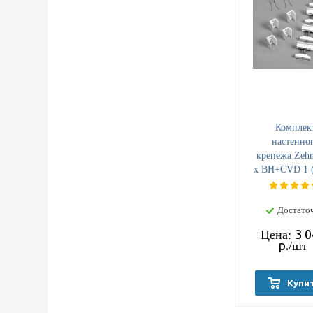
Комплек
настенно
крепежа Zehn
x BH+CVD 1 (
мм), белый,
9016 (7744
Достато
3 
Цена:
р.
/шт
Купи