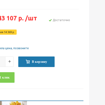
43 107
р.
/шт
Достаточно
мия
14 369
р.
ила цена, позвоните
В корзину
1 клик