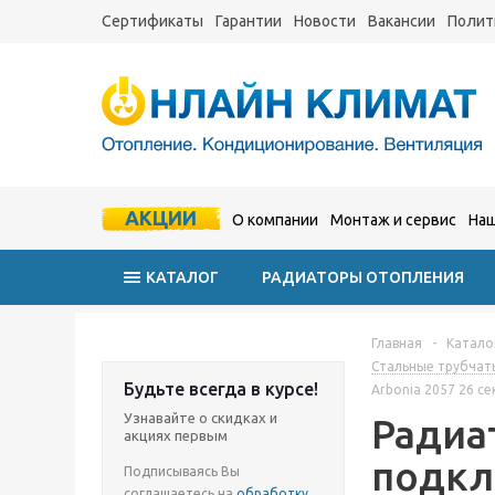
Сертификаты
Гарантии
Новости
Вакансии
Полит
АКЦИИ
О компании
Монтаж и сервис
Наш
КАТАЛОГ
РАДИАТОРЫ ОТОПЛЕНИЯ
Главная
-
Катало
Стальные трубчат
Будьте всегда в курсе!
Arbonia 2057 26 с
Узнавайте о скидках и
Радиа
акциях первым
подк
Подписываясь Вы
соглашаетесь на
обработку