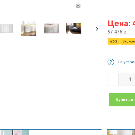
Цена:
57 476
р.
-
25
%
Эконо
Не устро
Купить в 