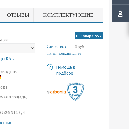
ОТЗЫВЫ
КОМПЛЕКТУЮЩИЕ
ID товара: 953
кций:
Самовывоз:
0 руб.
Типы подключения
тра RAL
Помощь в
изводства:
подборе
года
мая площадь,
57/26 N12 3/4
истики