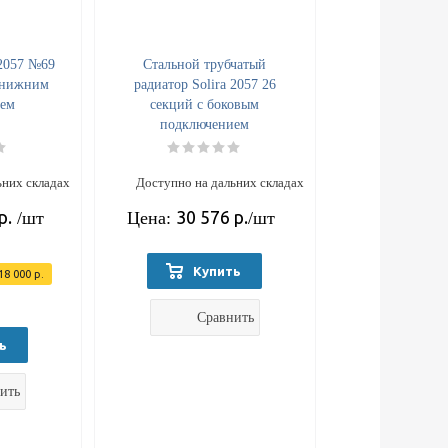
 2057 №69
Стальной трубчатый
 нижним
радиатор Solira 2057 26
ием
секций с боковым
подключением
ьних складах
Доступно на дальних складах
р.
30 576
р.
/шт
Цена:
/шт
Купить
18 000
р.
Сравнить
ь
ить