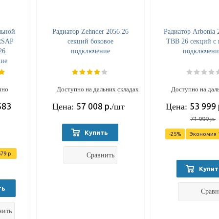
льной
Радиатор Zehnder 2056 26
Радиатор Arbonia
RSAP
секций боковое
ТВВ 26 секций с
26
подключение
подключен
ние
30
чно
Доступно на дальних складах
Доступно на дал
583
57 008
р.
53 999
Цена:
/шт
Цена:
71 999
р.
Купить
-
25
%
Экономия
679
р.
Сравнить
Купит
ть
Сравн
нить