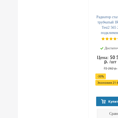
Радиатор ста
трубчатый I
Tesi2 565 
подключе
боковое Т
Достато
50 
Цена:
р.
/шт
72 262
р.
-
30
%
Экономия
21 
Купи
Срав