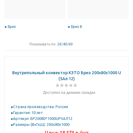
Бриз
Бриз В
Показывать по:
20
/
40
/
60
Внутрипольный конвектор КЗТО Бриз 200х80х1000 U
(5Ал 12)
Доступно на дальних складах
Страна производства: Россия
Гарантия: 10 лет
Артикул: БР20080*1000UР5АЛ12
Размеры (ВхГхШ): 200х80х1000
Цена:
18 373
р.
/шт