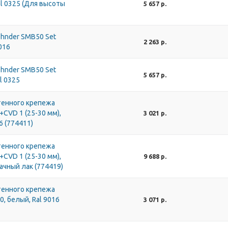
l 0325 (Для высоты
5 657 р.
hnder SMB50 Set
2 263 р.
016
hnder SMB50 Set
5 657 р.
l 0325
тенного крепежа
+CVD 1 (25-30 мм),
3 021 р.
6 (774411)
тенного крепежа
+CVD 1 (25-30 мм),
9 688 р.
ачный лак (774419)
тенного крепежа
, белый, Ral 9016
3 071 р.