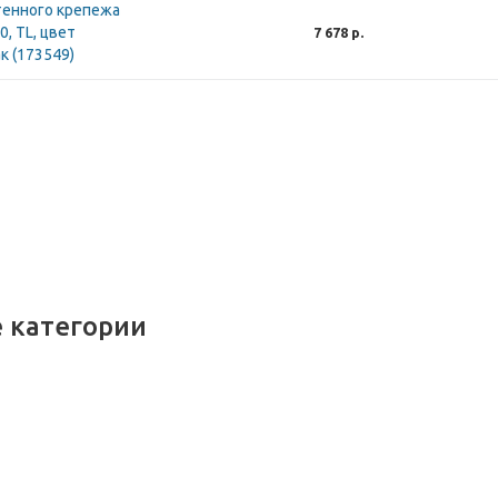
тенного крепежа
, TL, цвет
7 678 р.
к (173549)
 категории