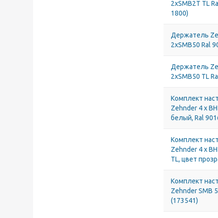
2хSMB2Т TL Ra
1800)
Держатель Ze
2хSMB50 Ral 9
Держатель Ze
2хSMB50 TL Ra
Комплект нас
Zehnder 4 x BH
белый, Ral 901
Комплект нас
Zehnder 4 x BH
TL, цвет прозр
Комплект нас
Zehnder SMB 50
(173541)