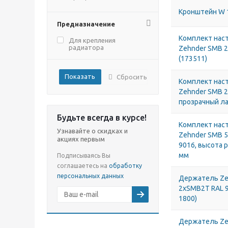
Кронштейн W 
Предназначение
Комплект нас
Для крепления
радиатора
Zehnder SMB 2
(173511)
Сбросить
Комплект нас
Zehnder SMB 2Т
прозрачный ла
Будьте всегда в курсе!
Комплект нас
Узнавайте о скидках и
Zehnder SMB 50
акциях первым
9016, высота 
мм
Подписываясь Вы
соглашаетесь на
обработку
персональных данных
Держатель Ze
2хSMB2Т RAL 
1800)
Держатель Ze