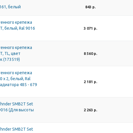
161, белый
843 р.
тенного крепежа
Т, белый, Ral 9016
3 071 р.
тенного крепежа
, TL, цвет
8 560 р.
к (173519)
тенного крепежа
 x 2, белый, Ral
2 181 р.
радиатора 485 - 679
hnder SMB2Т Set
9016 (Для высоты
2 263 р.
hnder SMB2Т Set