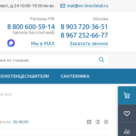
кт, д.24 10:00-19:30 пн-вс
mail@on-lineclimat.ru
Регионы РФ
Москва
8 800 600-59-14
8 903 720-36-51
(звонок бесплатный)
8 967 252-66-77
Мы в MAX
Заказать звонок
ПОЛОТЕНЦЕСУШИТЕЛИ
САНТЕХНИКА
ер AUX
ать по:
20
/
40
/
60