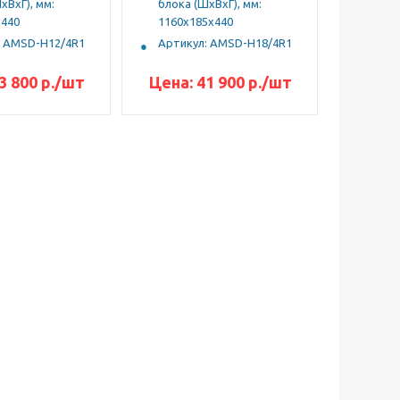
хВхГ), мм:
блока (ШхВхГ), мм:
x440
1160x185x440
: AMSD-H12/4R1
Артикул: AMSD-H18/4R1
3 800
р.
/шт
Цена:
41 900
р.
/шт