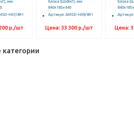
Г), мм:
блока (ШхВхГ), мм:
блока (Ш
0
840x185x440
840x185
AMSD-H07/4R1
Артикул: AMSD-H09/4R1
Артикул
200
р.
/шт
Цена:
33 300
р.
/шт
Цена:
3
 категории