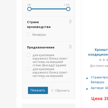
280
2 600
Страна
производства
Беларусь
Предназначение
Кроншт
кондиционе
для крепления
наружного блока сплит-
системы на внешней
стене (фасаду) здания
Доступно на
для крепления
наружного блока сплит-
системы на внешней
Страна про
стене (фасаду) здания
Беларусь
используется при
креплении наружного
Артикул: 4
блока сплит-системы на
Сбросить
крыше здания
Цена:
2