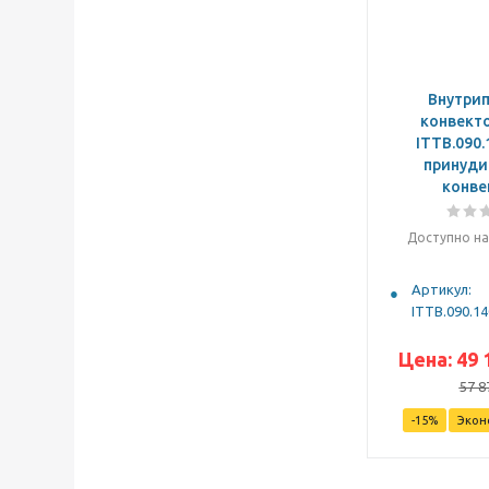
Внутри
конвекто
ITTB.090.
принуди
конве
Доступно на
Артикул:
ITTB.090.14
Цена:
49 
57 8
-
15
%
Экон