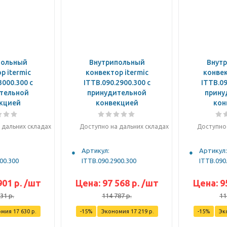
польный
Внутрипольный
Внут
р itermic
конвектор itermic
конвек
3000.300 с
ITTB.090.2900.300 с
ITTB.09
тельной
принудительной
прину
кцией
конвекцией
кон
 дальних складах
Доступно на дальних складах
Доступно 
Артикул:
Артикул:
00.300
ITTB.090.2900.300
ITTB.090
901
р.
/шт
Цена:
97 568
р.
/шт
Цена:
9
531
р.
114 787
р.
11
омия
17 630
р.
-
15
%
Экономия
17 219
р.
-
15
%
Эк