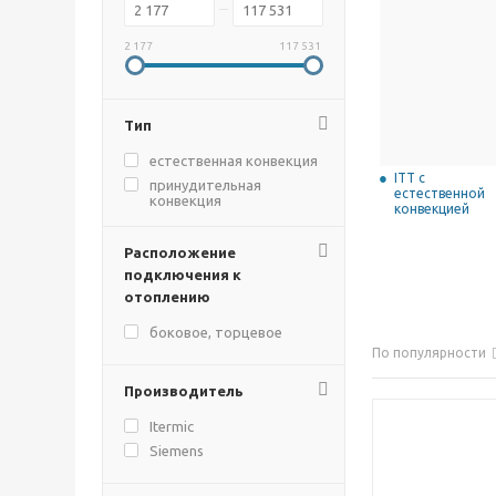
2 177
117 531
Тип
естественная конвекция
ITT с
принудительная
естественной
конвекция
конвекцией
Расположение
подключения к
отоплению
боковое, торцевое
По популярности
Производитель
Itermic
Siemens