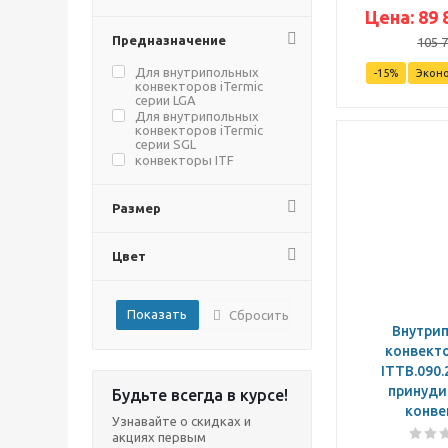
Цена:
89 
Предназначение
105 
Для внутрипольных
-
15
%
Экон
конвекторов iTermic
серии LGA
Для внутрипольных
конвекторов iTermic
серии SGL
конвекторы ITF
Могут быть
использованы в
Размер
интерьерах различных
помещений
Могут монтироваться в
системах с медной,
Цвет
стальной и
металлопластовой
трубой, в однотрубных
и двухтрубных
Сбросить
системах отопления
Внутри
конвекто
ITTB.090.
принуди
Будьте всегда в курсе!
конве
Узнавайте о скидках и
акциях первым