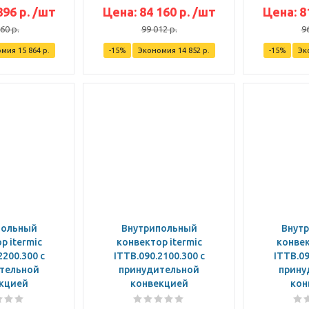
896
р.
/шт
Цена:
84 160
р.
/шт
Цена:
8
760
р.
99 012
р.
9
омия
15 864
р.
-
15
%
Экономия
14 852
р.
-
15
%
Эк
польный
Внутрипольный
Внут
р itermic
конвектор itermic
конвек
2200.300 с
ITTB.090.2100.300 с
ITTB.09
тельной
принудительной
прину
кцией
конвекцией
кон