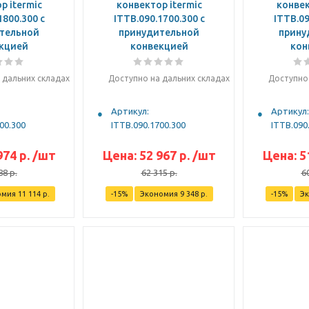
р itermic
конвектор itermic
конвек
1800.300 с
ITTB.090.1700.300 с
ITTB.09
тельной
принудительной
прину
кцией
конвекцией
кон
 дальних складах
Доступно на дальних складах
Доступно 
Артикул:
Артикул:
00.300
ITTB.090.1700.300
ITTB.090
974
р.
/шт
Цена:
52 967
р.
/шт
Цена:
5
88
р.
62 315
р.
6
омия
11 114
р.
-
15
%
Экономия
9 348
р.
-
15
%
Э