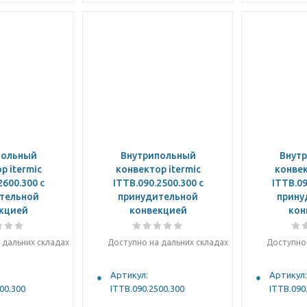
польный
Внутрипольный
Внут
р itermic
конвектор itermic
конвек
2600.300 с
ITTB.090.2500.300 с
ITTB.09
тельной
принудительной
прину
кцией
конвекцией
кон
 дальних складах
Доступно на дальних складах
Доступно 
Артикул:
Артикул:
00.300
ITTB.090.2500.300
ITTB.090