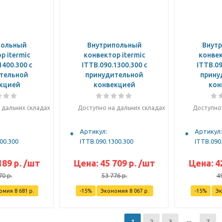
польный
Внутрипольный
Внут
р itermic
конвектор itermic
конвек
1400.300 с
ITTB.090.1300.300 с
ITTB.09
тельной
принудительной
прину
кцией
конвекцией
кон
 дальних складах
Доступно на дальних складах
Доступно 
Артикул:
Артикул:
00.300
ITTB.090.1300.300
ITTB.090
189
р.
/шт
Цена:
45 709
р.
/шт
Цена:
4
70
р.
53 776
р.
4
омия
8 681
р.
-
15
%
Экономия
8 067
р.
-
15
%
Э
1
2
3
7