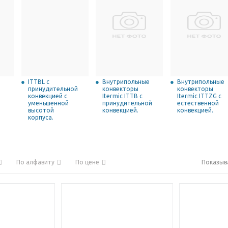
ITTBL с
Внутрипольные
Внутрипольные
принудительной
конвекторы
конвекторы
конвекцией с
Itermic ITTB с
Itermic ITTZG с
уменьшенной
принудительной
естественной
высотой
конвекцией.
конвекцией.
корпуса.
По алфавиту
По цене
Показыв