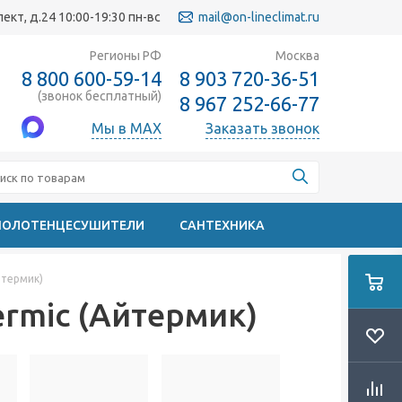
кт, д.24 10:00-19:30 пн-вс
mail@on-lineclimat.ru
Регионы РФ
Москва
8 800 600-59-14
8 903 720-36-51
(звонок бесплатный)
8 967 252-66-77
Мы в MAX
Заказать звонок
ПОЛОТЕНЦЕСУШИТЕЛИ
САНТЕХНИКА
йтермик)
rmic (Айтермик)