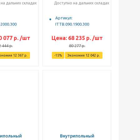
на дальних складах
Доступно на дальних складах
Артикул:
.2000.300
ITTB.090.1900.300
0 077
р.
/шт
Цена:
68 235
р.
/шт
2 444
р.
80 277
р.
ономия
12 367
р.
-
15
%
Экономия
12 042
р.
рипольный
Внутрипольный