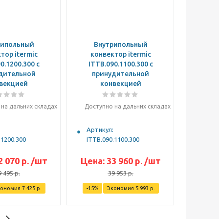
рипольный
Внутрипольный
тор itermic
конвектор itermic
0.1200.300 с
ITTB.090.1100.300 с
дительной
принудительной
векцией
конвекцией
на дальних складах
Доступно на дальних складах
Артикул:
.1200.300
ITTB.090.1100.300
2 070
р.
/шт
Цена:
33 960
р.
/шт
9 495
р.
39 953
р.
кономия
7 425
р.
-
15
%
Экономия
5 993
р.