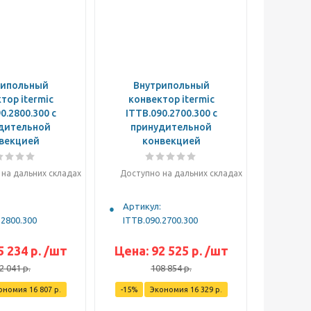
рипольный
Внутрипольный
тор itermic
конвектор itermic
0.2800.300 с
ITTB.090.2700.300 с
дительной
принудительной
векцией
конвекцией
на дальних складах
Доступно на дальних складах
Артикул:
.2800.300
ITTB.090.2700.300
5 234
р.
/шт
Цена:
92 525
р.
/шт
2 041
р.
108 854
р.
ономия
16 807
р.
-
15
%
Экономия
16 329
р.