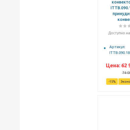
конвекто
ITTB.090.
принуди
конве
Доступно на
Артикул:
ITTB.090.18
Цена:
62 
74 0
-
15
%
Экон