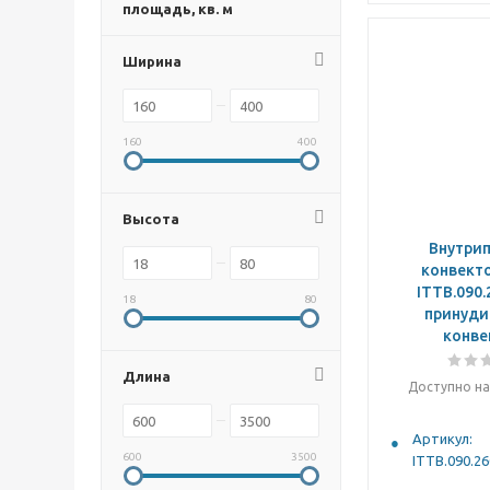
площадь, кв. м
Ширина
160
400
Высота
Внутри
конвекто
ITTB.090.
18
80
принуди
конве
Длина
Доступно на
Артикул:
600
3500
ITTB.090.26