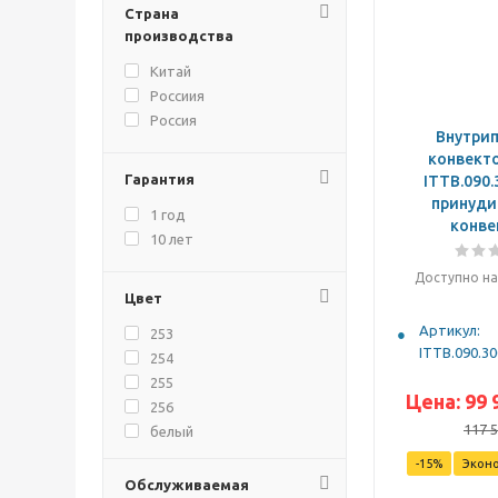
Страна
производства
Китай
Россиия
Россия
Внутри
конвекто
Гарантия
ITTB.090.
принуди
1 год
конве
10 лет
Доступно на
Цвет
Артикул:
253
ITTB.090.30
254
255
Цена:
99 
256
117 
белый
черный
-
15
%
Экон
Обслуживаемая