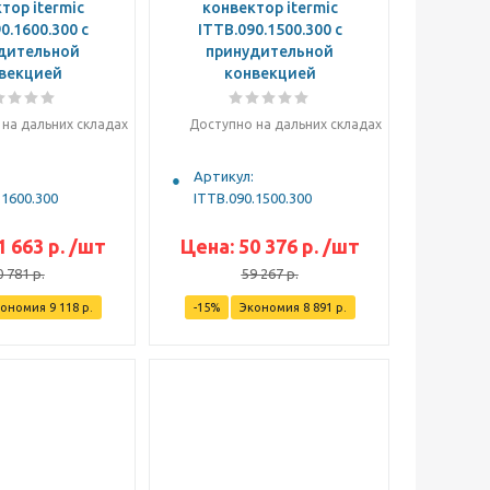
тор itermic
конвектор itermic
0.1600.300 с
ITTB.090.1500.300 с
дительной
принудительной
векцией
конвекцией
на дальних складах
Доступно на дальних складах
Артикул:
.1600.300
ITTB.090.1500.300
1 663
р.
/шт
Цена:
50 376
р.
/шт
0 781
р.
59 267
р.
кономия
9 118
р.
-
15
%
Экономия
8 891
р.