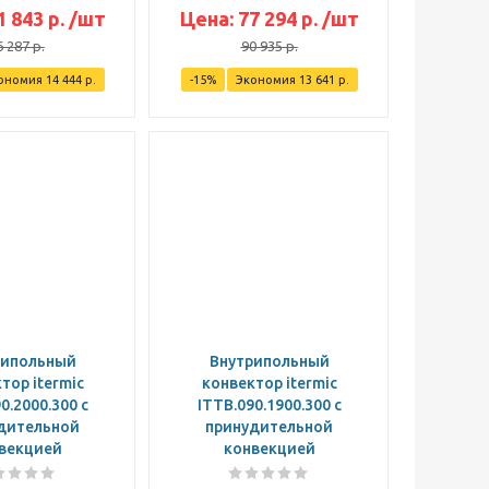
1 843
р.
/шт
Цена:
77 294
р.
/шт
6 287
р.
90 935
р.
ономия
14 444
р.
-
15
%
Экономия
13 641
р.
рипольный
Внутрипольный
тор itermic
конвектор itermic
0.2000.300 с
ITTB.090.1900.300 с
дительной
принудительной
векцией
конвекцией