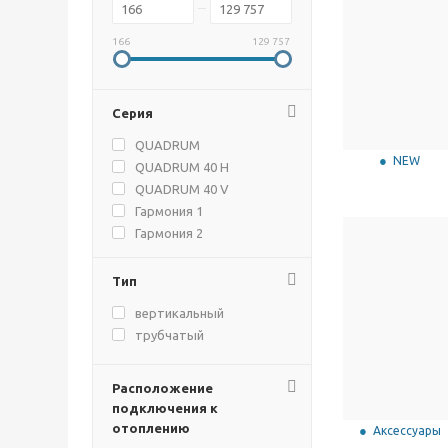
166
129 757
Серия
QUADRUM
NEW
QUADRUM 40 H
QUADRUM 40 V
Гармония 1
Гармония 2
Гармония А40-1
Гармония А40-2
Тип
КЗТО Параллели В1-
1750 шаг 25мм-6
вертикальный
КЗТО Параллели В1-
трубчатый
1750 шаг 25мм-8
КЗТО Параллели В2-
1750 шаг 25мм-10
Расположение
КЗТО Параллели В2-
1750 шаг 25мм-10 нп
подключения к
КЗТО Параллели В2-
отоплению
Аксессуары
1750 шаг 25мм-12