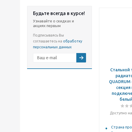
устройство в
раздельном управлении
подачи теплоносителя
Будьте всегда в курсе!
Отопление помещений
Узнавайте о скидках и
акциях первым
Подписываясь Вы
соглашаетесь на
обработку
персональных данных
Стальной 
радиат
QUADRUM 4
секция
подключе
белый
Доступно на
Страна про