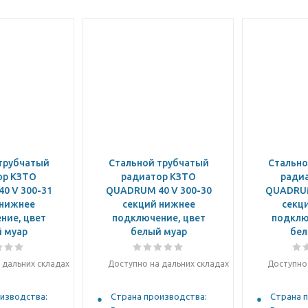
трубчатый
Стальной трубчатый
Стально
ор КЗТО
радиатор КЗТО
ради
0 V 300-31
QUADRUM 40 V 300-30
QUADRUM
 нижнее
секций нижнее
секц
ние, цвет
подключение, цвет
подклю
 муар
белый муар
бел
 дальних складах
Доступно на дальних складах
Доступно 
изводства:
Страна производства:
Страна 