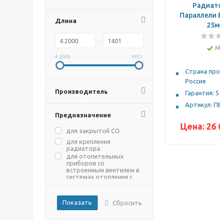
Радиат
Параллели 
Длина
25м
М
4.2000
1401
Страна про
Россия
Производитель
Гарантия: 5
Артикул: 
Предназначение
Цена:
26 
для закрытой СО
для крепления
радиатора
для отопительных
приборов со
встроенным вентилем в
системах отопления с
принудительной
циркуляцией
для радиаторов
Сбросить
отопления
запорно-регулирующее