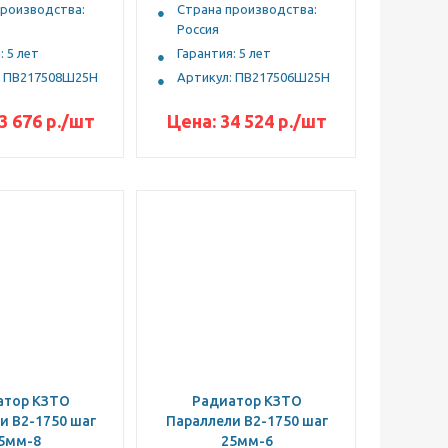
производства:
Страна производства:
Россия
: 5 лет
Гарантия: 5 лет
: ПВ217508Ш25Н
Артикул: ПВ217506Ш25Н
3 676
р.
/шт
Цена:
34 524
р.
/шт
атор КЗТО
Радиатор КЗТО
и В2-1750 шаг
Параллели В2-1750 шаг
5мм-8
25мм-6