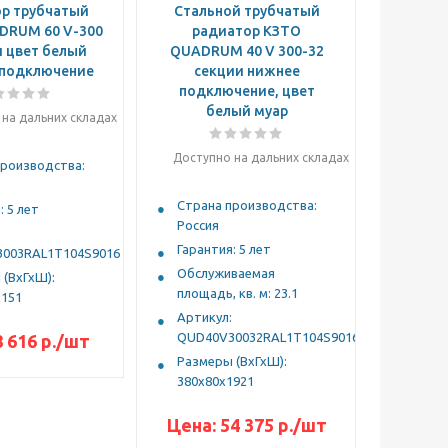
р трубчатый
Стальной трубчатый
DRUM 60 V-300
радиатор КЗТО
и цвет белый
QUADRUM 40 V 300-32
 подключение
секции нижнее
подключение, цвет
белый муар
на дальних складах
Доступно на дальних складах
производства:
Страна производства:
: 5 лет
Россия
Гарантия: 5 лет
003RAL1Т104S9016
Обслуживаемая
(ВхГхШ):
площадь, кв. м: 23.1
х151
Артикул:
QUD40V30032RAL1Т104S9016
8 616
р.
/шт
Размеры (ВхГхШ):
380х80х1921
Цена:
54 375
р.
/шт