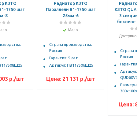
ор КЗТО
Радиатор КЗТО
Радиато
В1-1750 шаг
Параллели В1-1750 шаг
КЗТО QUA
м-8
25мм-6
3 секци
боковое
ало
Мало
Доступно 
изводства:
Страна производства:
Россия
Страна 
Россия
 лет
Гарантия: 5 лет
Гарантия
ПВ117508Ш25
Артикул: ПВ117506Ш25
Артикул:
QUD60V3
003
р.
/шт
Цена:
21 131
р.
/шт
Размеры 
380х100
Цена: