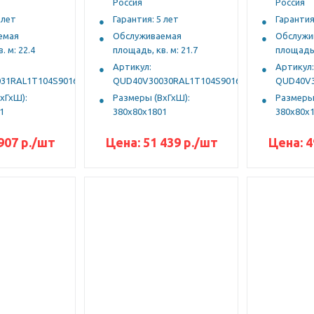
Россия
Россия
 лет
Гарантия: 5 лет
Гарантия
емая
Обслуживаемая
Обслужи
. м: 22.4
площадь, кв. м: 21.7
площадь, 
Артикул:
Артикул:
31RAL1Т104S9016
QUD40V30030RAL1Т104S9016
QUD40V3
хГхШ):
Размеры (ВхГхШ):
Размеры 
1
380х80х1801
380х80х
907
р.
/шт
Цена:
51 439
р.
/шт
Цена:
4