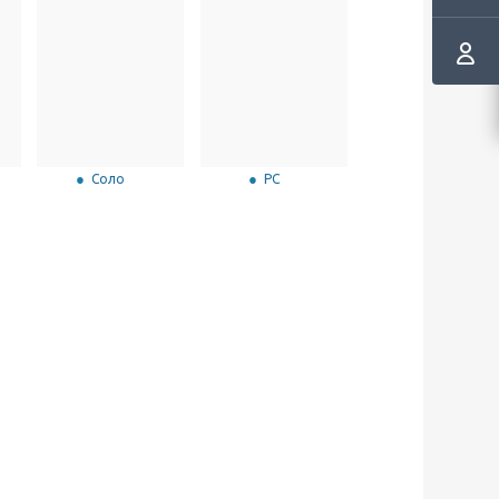
Соло
РС