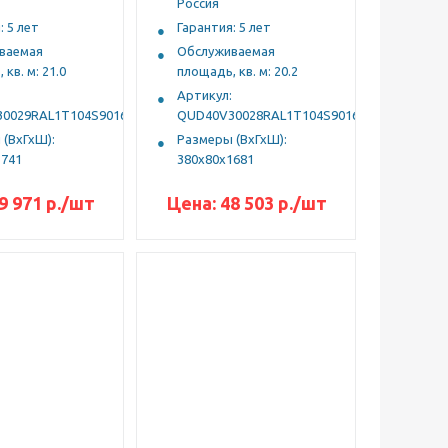
Россия
: 5 лет
Гарантия: 5 лет
ваемая
Обслуживаемая
кв. м: 21.0
площадь, кв. м: 20.2
Артикул:
0029RAL1Т104S9016
QUD40V30028RAL1Т104S9016
(ВхГхШ):
Размеры (ВхГхШ):
1741
380х80х1681
9 971
р.
/шт
Цена:
48 503
р.
/шт