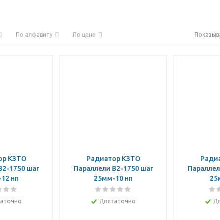
По алфавиту
По цене
Показыв
ор КЗТО
Радиатор КЗТО
Ради
В2-1750 шаг
Параллели В2-1750 шаг
Параллел
12 нп
25мм-10 нп
25
аточно
Достаточно
Д