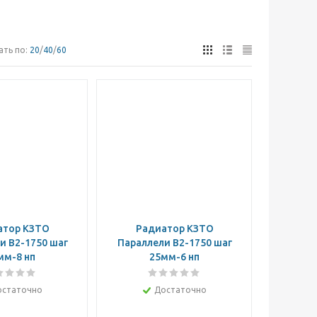
ать по:
20
/
40
/
60
атор КЗТО
Радиатор КЗТО
и В2-1750 шаг
Параллели В2-1750 шаг
мм-8 нп
25мм-6 нп
остаточно
Достаточно