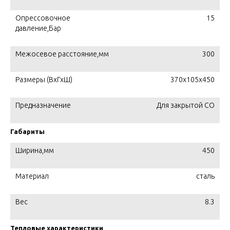
Опрессовочное
15
давление,Бар
Межосевое расстояние,мм
300
Размеры (ВхГхШ)
370х105х450
Предназначение
Для закрытой СО
Габариты
Ширина,мм
450
Материал
сталь
Вес
8.3
Тепловые характеристики