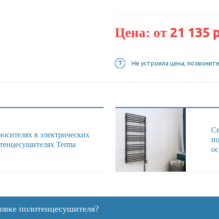
21 135 р
Цена: от
Не устроила цена, позвонит
Се
носителях в электрических
по
отенцесушителях Terma
ос
новке полотенцесушителя?