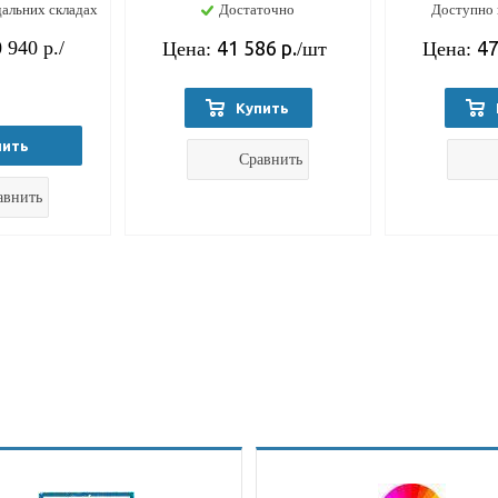
дальних складах
Достаточно
Доступно 
 940 р.
/
41 586
р.
47
Цена:
/шт
Цена:
Купить
пить
Сравнить
авнить