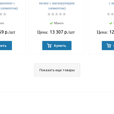
динение с
вилки с маскирующим
с в
элементом)
элементом)
ого
Много
59
р.
13 307
р.
12
/шт
Цена:
/шт
Цена:
пить
Купить
Показать еще товары