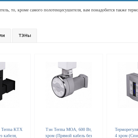
ель, то, кроме самого полотенцесушителя, вам понадобится также термо
ли
ТЭНы
р Terma KTX
Тэн Terma MOA, 600 Вт,
Терморегул
з кабеля,
хром (Прямой кабель без
4 хром (Спи