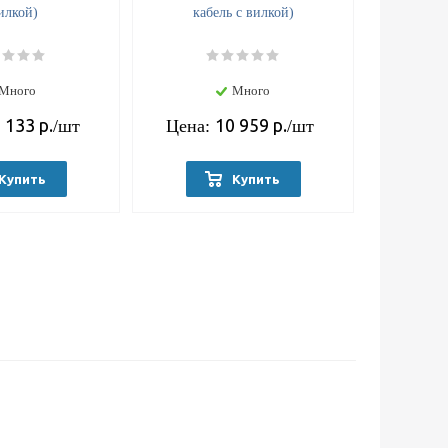
илкой)
кабель с вилкой)
Много
Много
 133
р.
10 959
р.
/шт
Цена:
/шт
Купить
Купить