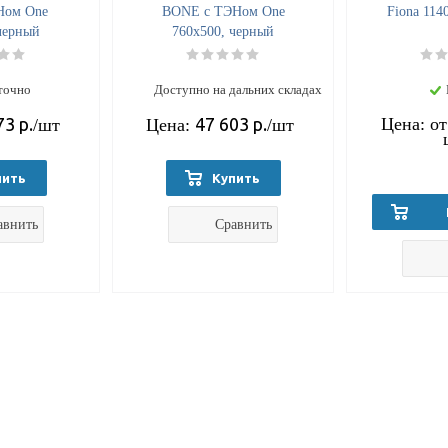
Ном One
BONE с ТЭНом One
Fiona 114
черный
760x500, черный
точно
Доступно на дальних складах
73
р.
47 603
р.
Цена: о
/шт
Цена:
/шт
пить
Купить
авнить
Сравнить