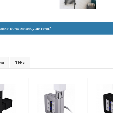
новке полотенцесушителя?
ли
ТЭНы