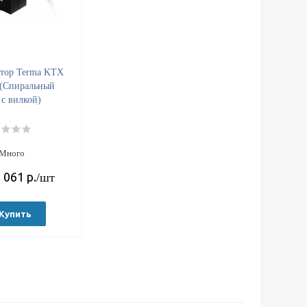
ятор Terma KTX
 (Спиральный
 с вилкой)
Много
 061
р.
/шт
Купить