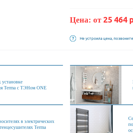
25 464 р
Цена: от
Не устроила цена, позвонит
к установке
ля Terma с ТЭНом ONE
Се
носителях в электрических
по
отенцесушителях Terma
ос