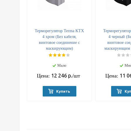
Терморегулятор Terma KTX
Терморегулято
4 хром (Без кабеля,
4 черный (Бе
винтовое соединение с
винтовое сое
маскирующим)
маскирующим 
Мало
Мн
12 246
р.
11 0
Цена:
/шт
Цена:
Купить
Ку