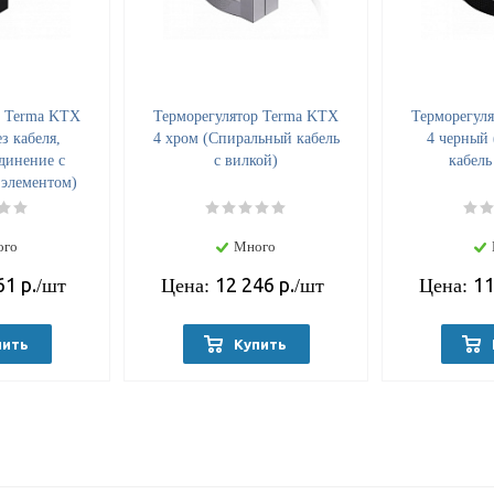
р Terma KTX
Терморегулятор Terma KTX
Терморегул
з кабеля,
4 хром (Спиральный кабель
4 черный
динение с
с вилкой)
кабель
элементом)
ого
Много
61
р.
12 246
р.
11
/шт
Цена:
/шт
Цена:
пить
Купить