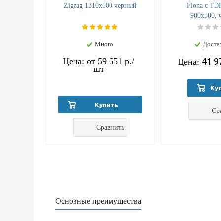
Zigzag 1310x500 черный
Fiona с ТЭ
900x500, 
Много
Доста
Цена: от
59 651 р.
/
41 9
Цена:
шт
Ку
Купить
Ср
Сравнить
Основные преимущества