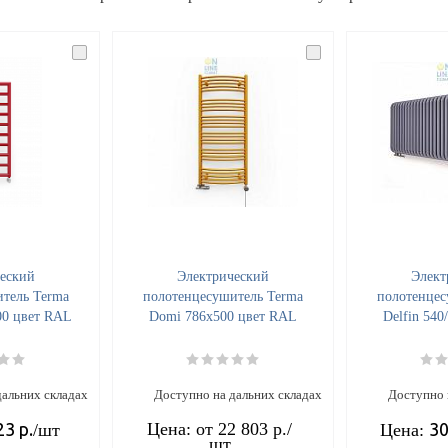
еский
Электрический
Элект
тель Terma
полотенцесушитель Terma
полотенцес
00 цвет RAL
Domi 786x500 цвет RAL
Delfin 540
дальних складах
Доступно на дальних складах
Доступно 
23
р.
Цена: от
22 803 р.
/
30
/шт
Цена:
шт