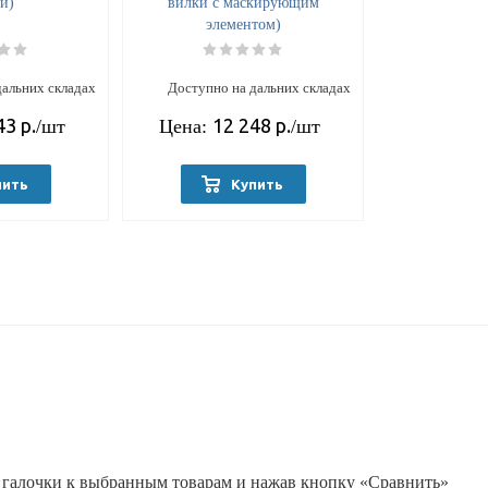
й)
вилки с маскирующим
элементом)
дальних складах
Доступно на дальних складах
43
р.
12 248
р.
/шт
Цена:
/шт
пить
Купить
 галочки к выбранным товарам и нажав кнопку «Сравнить»