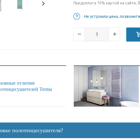
Предоплата 70% картой на сайте, 
Не устроила цена, позвонит
сновные отличия
отенцесушителей Terma
новке полотенцесушителя?