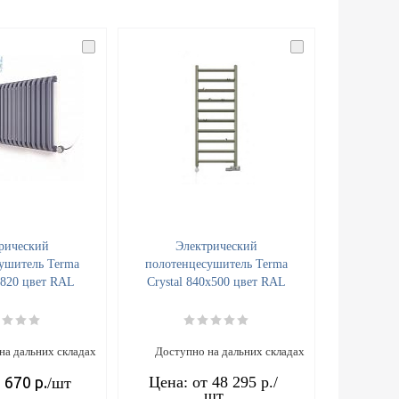
рический
Электрический
ушитель Terma
полотенцесушитель Terma
/820 цвет RAL
Crystal 840x500 цвет RAL
на дальних складах
Доступно на дальних складах
 670
р.
Цена: от
48 295 р.
/
/шт
шт