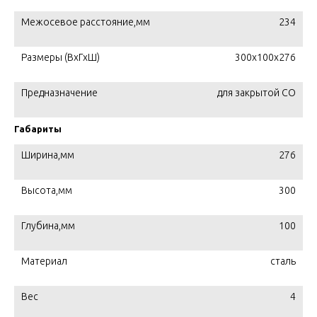
Межосевое расстояние,мм
234
Размеры (ВхГхШ)
300х100х276
Предназначение
для закрытой СО
Габариты
Ширина,мм
276
Высота,мм
300
Глубина,мм
100
Материал
сталь
Вес
4