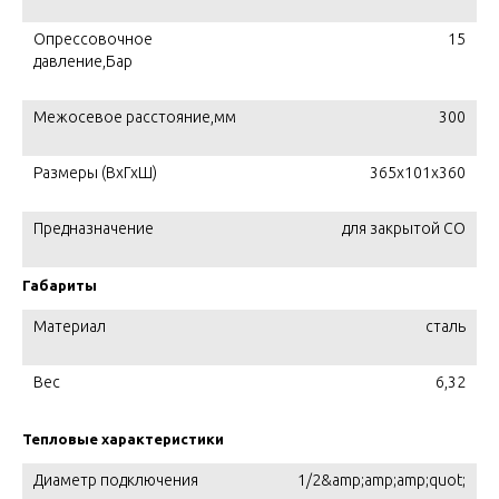
Опрессовочное
15
давление,Бар
Межосевое расстояние,мм
300
Размеры (ВхГхШ)
365х101х360
Предназначение
для закрытой СО
Габариты
Материал
сталь
Вес
6,32
Тепловые характеристики
Диаметр подключения
1/2&amp;amp;amp;quot;