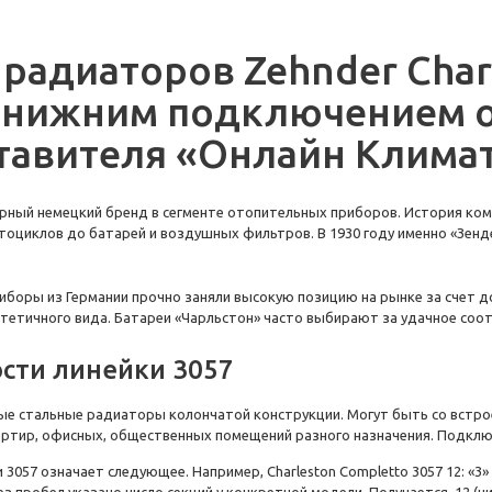
 р
адиаторов Zehnder Char
с нижним подключением 
тавителя «Онлайн Клима
ярный
немецкий
бренд в сегменте отопительных приборов. История комп
тоциклов до батарей и воздушных фильтров. В 1930 году именно «
Зенд
риборы
из Германии
прочно заняли высокую позицию на рынке за счет д
стетичного вида.
Батареи «Чарльстон»
часто выбирают за удачное со
ости линейки
3057
ые стальные радиаторы
колончатой конструкции. Могут быть
со встр
ртир, офисных, общественных помещений разного назначения. Подклю
и
3057
означает следующее. Например,
Charleston Completto 3057
12: «3
ез пробел указано число секций у конкретной модели. Получается, 12 (чи