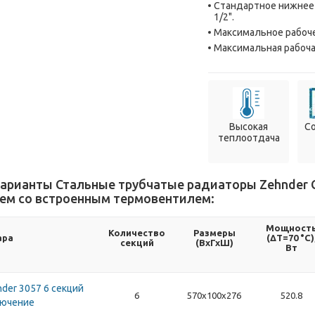
Стандартное нижнее
1/2".
Максимальное рабоче
Максимальная рабочая
Высокая
С
теплоотдача
арианты Стальные трубчатые радиаторы Zehnder Ch
м со встроенным термовентилем:
Мощност
Количество
Размеры
ара
(ΔT=70 °C)
секций
(ВхГхШ)
Вт
der 3057 6 секций
6
570х100х276
520.8
лючение