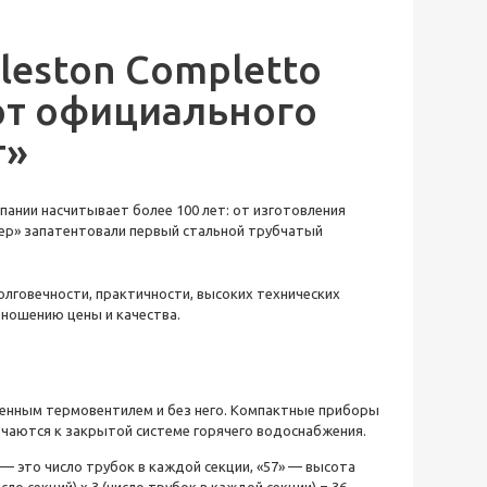
leston Completto
от официального
т»
ании насчитывает более 100 лет: от изготовления
ер
» запатентовали первый
стальной трубчатый
олговечности, практичности, высоких технических
отношению
цены
и качества.
оенным термовентилем
и без него. Компактные приборы
чаются к закрытой системе горячего водоснабжения.
» — это число трубок в каждой секции, «57» — высота
сло секций) х 3 (число трубок в каждой секции) = 36