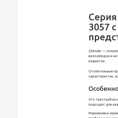
Серия
3057 
предс
Zehnder
— попул
велосипедов и мо
радиато
р.
Отопительные п
характеристик, э
Особенн
Это
трехтрубчат
подходят для ква
Маркировка сери
прибора в см; чер