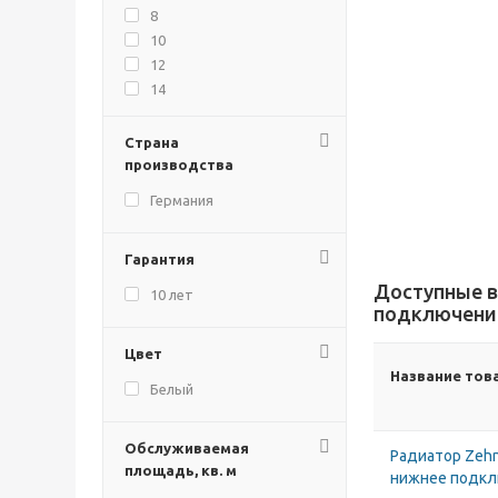
8
10
12
14
16
18
Страна
20
производства
22
Германия
24
26
Гарантия
28
30
Доступные в
10 лет
подключение
Цвет
Название тов
Белый
Обслуживаемая
Радиатор Zehn
площадь, кв. м
нижнее подк