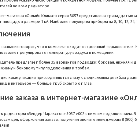
ителей во всем
радиаторе
.
нет-магазина
«Онлайн Климат» серия
3057
представлена тринадцатью мод
т площадь в размере 1 м². Наиболее популярны приборы на
8, 10, 12, 24,
ключения
 названии говорит, что в комплект входит в
строенный термовентиль
.
позволяет регулировать температуру воздуха в помещении.
одитель
предлагает более 35 вариантов подводки: боковая,
нижняя и
д
ижнем
у и боковому типу подключения к трубам.
дке коммуникации присоединяются снизу к специальным резьбам диам
 вид в интерьере — больше труб скрыто от глаз.
ие заказа в
интернет-магазине
«Онл
ть радиаторы
«
Зендер
Чарльстон» 3057 v002
с нижним подключением.
В
просам
цен
, оформления заказа, получения звоните менеджерам 8 (800) 
вязи!