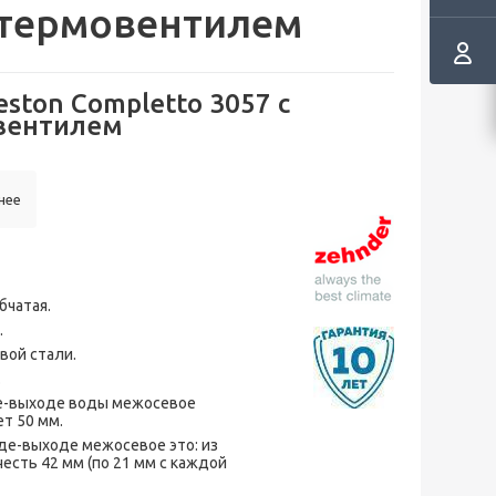
 термовентилем
ston Completto 3057 с
вентилем
нее
бчатая.
.
вой стали.
.
е-выходе воды межосевое
т 50 мм.
де-выходе межосевое это: из
есть 42 мм (по 21 мм с каждой