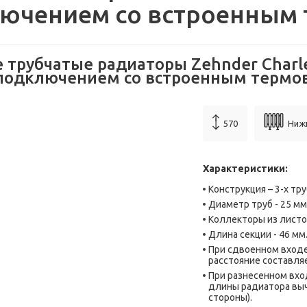
ючением со встроенным
 трубчатые радиаторы Zehnder Charle
подключением со встроенным термо
570
Ниж
Характеристики:
Конструкция – 3-х тру
Диаметр труб - 25 мм
Коллекторы из листо
Длина секции - 46 мм
При сдвоенном вход
расстояние составляе
При разнесенном вхо
длины радиатора выч
стороны).