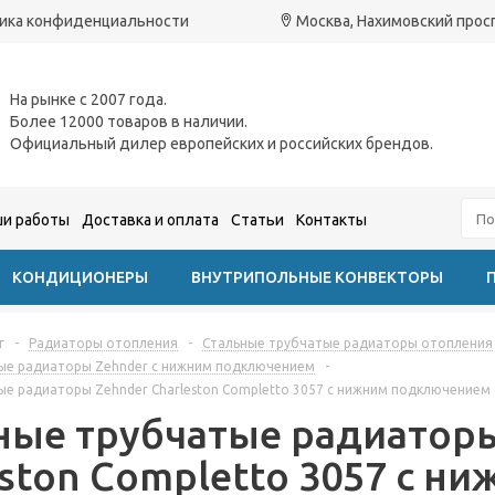
ика конфиденциальности
Москва, Нахимовский проспе
На рынке с 2007 года.
Более 12000 товаров в наличии.
Официальный дилер европейских и российских брендов.
и работы
Доставка и оплата
Статьи
Контакты
КОНДИЦИОНЕРЫ
ВНУТРИПОЛЬНЫЕ КОНВЕКТОРЫ
г
-
Радиаторы отопления
-
Стальные трубчатые радиаторы отопления
ые радиаторы Zehnder с нижним подключением
-
ые радиаторы Zehnder Charleston Completto 3057 с нижним подключение
ные трубчатые радиаторы
eston Completto 3057 с н