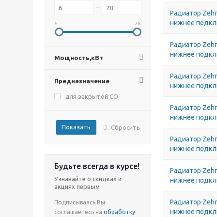
Радиатор Zehn
нижнее подк
6
28
Радиатор Zehn
нижнее подк
Мощность,кВт
Радиатор Zehn
Предназначение
нижнее подк
для закрытой СО
Радиатор Zehn
нижнее подк
Сбросить
Радиатор Zehn
нижнее подк
Будьте всегда в курсе!
Радиатор Zehn
Узнавайте о скидках и
нижнее подк
акциях первым
Радиатор Zehn
Подписываясь Вы
нижнее подк
соглашаетесь на
обработку