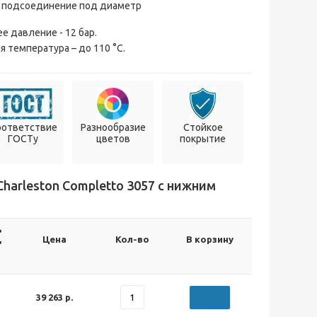
 подсоединение под диаметр
е давление - 12 бар.
 температура – до 110 °С.
оответствие
Разнообразие
Стойкое
ГОСТу
цветов
покрытие
arleston Completto 3057 с нижним
ь
,
Цена
Кол-во
В корзину
39 263 р.