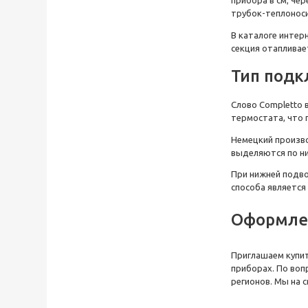
трубок-теплонос
В
каталоге интер
секция отапливае
Тип под
Слово
Completto
в
термостата, что 
Немецкий
произв
выделяются по
н
При нижней подво
способа является
Оформлен
Приглашаем
купи
приборах. По во
регионов. Мы на с