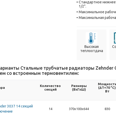
Стандартное нижнее
1/2".
Максимальное рабоче
Максимальная рабочая
Высокая
С
теплоотдача
арианты Стальные трубчатые радиаторы Zehnder Ch
м со встроенным термовентилем:
Мощност
Количество
Размеры
ара
(ΔT=70 °C)
секций
(ВхГхШ)
Вт
der 3037 14 секций
14
370х100х644
830
лючение