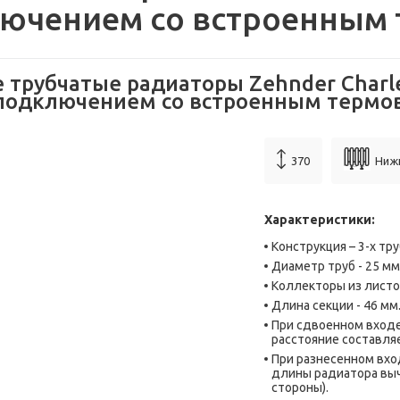
ючением со встроенным
 трубчатые радиаторы Zehnder Charle
подключением со встроенным термо
370
Ниж
Характеристики:
Конструкция – 3-х тру
Диаметр труб - 25 мм
Коллекторы из листо
Длина секции - 46 мм
При сдвоенном вход
расстояние составляе
При разнесенном вхо
длины радиатора выч
стороны).