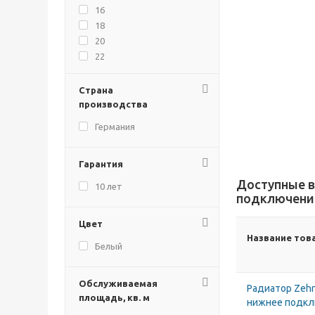
16
18
20
22
24
26
Страна
28
производства
30
Германия
32
Гарантия
Доступные в
10 лет
подключение
Цвет
Название тов
Белый
Обслуживаемая
Радиатор Zehn
площадь, кв. м
нижнее подк