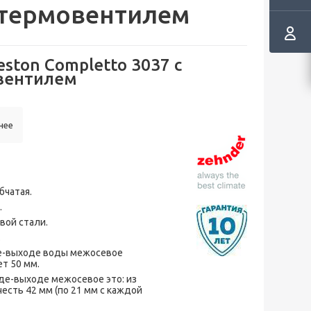
 термовентилем
ston Completto 3037 с
вентилем
нее
бчатая.
.
вой стали.
.
е-выходе воды межосевое
т 50 мм.
де-выходе межосевое это: из
есть 42 мм (по 21 мм с каждой