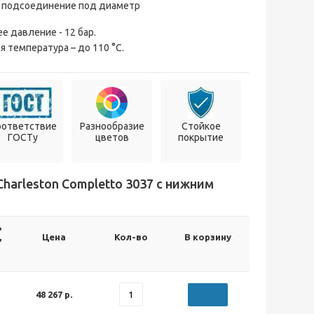
 подсоединение под диаметр
е давление - 12 бар.
 температура – до 110 °С.
оответствие
Разнообразие
Стойкое
ГОСТу
цветов
покрытие
arleston Completto 3037 с нижним
ь
,
Цена
Кол-во
В корзину
48 267 р.