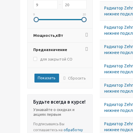
Радиатор Zehn
нижнее подк
9
20
Радиатор Zehn
нижнее подк
Мощность,кВт
Радиатор Zehn
Предназначение
нижнее подк
для закрытой СО
Радиатор Zehn
нижнее подк
Сбросить
Радиатор Zehn
нижнее подк
Будьте всегда в курсе!
Радиатор Zehn
Узнавайте о скидках и
нижнее подк
акциях первым
Радиатор Zehn
Подписываясь Вы
нижнее подк
соглашаетесь на
обработку