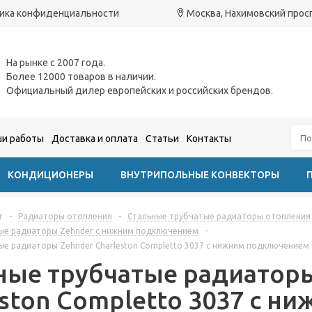
ика конфиденциальности
Москва, Нахимовский проспе
На рынке с 2007 года.
Более 12000 товаров в наличии.
Официальный дилер европейских и российских брендов.
и работы
Доставка и оплата
Статьи
Контакты
КОНДИЦИОНЕРЫ
ВНУТРИПОЛЬНЫЕ КОНВЕКТОРЫ
г
-
Радиаторы отопления
-
Стальные трубчатые радиаторы отопления
ые радиаторы Zehnder с нижним подключением
-
ые радиаторы Zehnder Charleston Completto 3037 с нижним подключение
ные трубчатые радиаторы
eston Completto 3037 с н