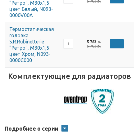
5 783 р.
"Ретро", М30х1,5
цвет Белый, N093-
0000V00A
Термостатическая
головка
S.R.Rubinetterie
5 783 р.
5 783 р.
"Ретро", М30х1,5
цвет Хром, N093-
0000C000
Комплектующие для радиаторов
Подробнее о серии