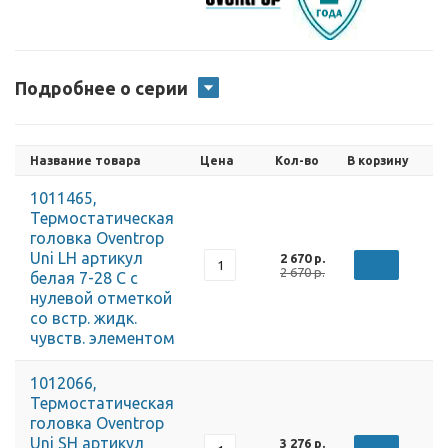
Подробнее о серии
Название товара
Цена
Кол-во
В корзину
1011465,
Термостатическая
головка Oventrop
Uni LH артикул
2 670 р.
2 670 р.
белая 7-28 С с
нулевой отметкой
со встр. жидк.
чувств. элементом
1012066,
Термостатическая
головка Oventrop
Uni SH артикул
3 276 р.