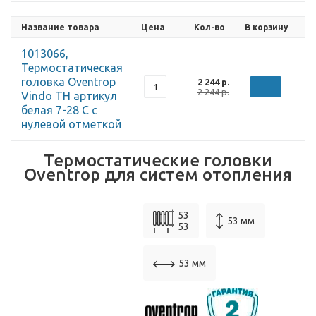
Название товара
Цена
Кол-во
В корзину
1013066,
Термостатическая
головка Oventrop
2 244 р.
2 244 р.
Vindo TH артикул
белая 7-28 С с
нулевой отметкой
Термостатические головки
Oventrop для систем отопления
53
53 мм
53
53 мм