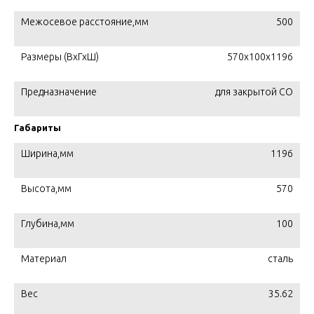
Межосевое расстояние,мм
500
Размеры (ВхГхШ)
570х100х1196
Предназначение
для закрытой СО
Габариты
Ширина,мм
1196
Высота,мм
570
Глубина,мм
100
Материал
сталь
Вес
35.62