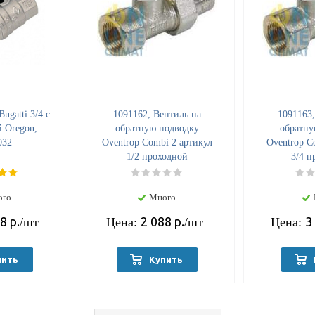
ugatti 3/4 с
1091162, Вентиль на
1091163,
 Oregon,
обратную подводку
обратну
032
Oventrop Combi 2 артикул
Oventrop C
1/2 проходной
3/4 п
ого
Много
78
р.
2 088
р.
3
/шт
Цена:
/шт
Цена:
пить
Купить