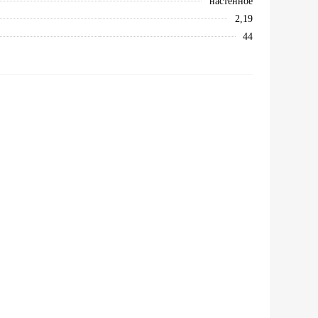
настенное
2,19
44