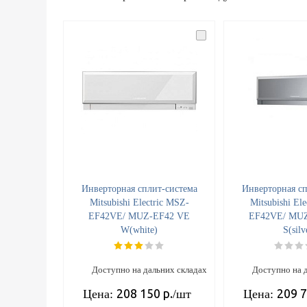
Инверторная сплит-система
Инверторная сп
Mitsubishi Electric MSZ-
Mitsubishi El
EF42VE/ MUZ-EF42 VE
EF42VE/ MU
W(white)
S(silv
Доступно на дальних складах
Доступно на 
208 150
р.
209 
Цена:
/шт
Цена: