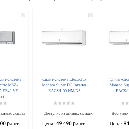
лит-система
Cплит-система Electrolux
Cплит-сист
ectric MSZ-
Monaco Super DC Inverter
Monaco Sup
Z-EF42 VE
EACS/I-09 HM/N3
EACS/I
er)
дальних складах
Доступно на дальних складах
Доступно 
700
р.
49 490
р.
84
/шт
Цена:
/шт
Цена: