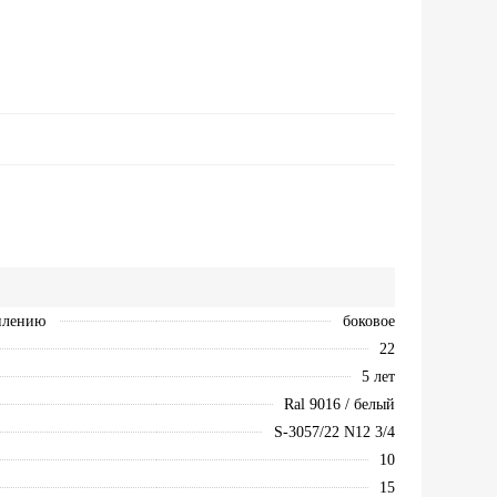
плению
боковое
22
5 лет
Ral 9016 / белый
S-3057/22 N12 3/4
10
15