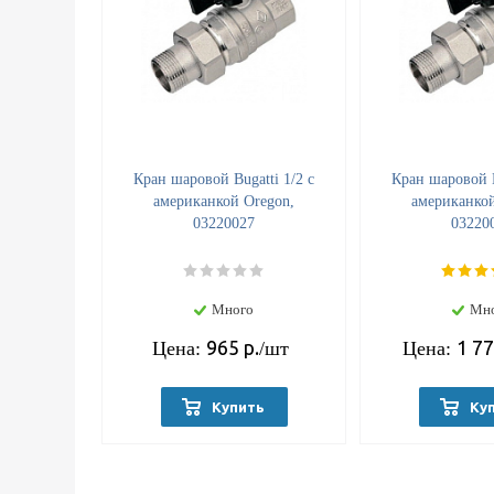
Кран шаровой Bugatti 1/2 с
Кран шаровой B
американкой Oregon,
американкой
03220027
03220
Много
Мн
965
р.
1 7
Цена:
/шт
Цена:
Купить
Ку