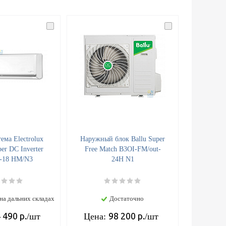
ема Electrolux
Наружный блок Ballu Super
er DC Inverter
Free Match B3OI-FM/out-
-18 HM/N3
24H N1
на дальних складах
Достаточно
 490
р.
98 200
р.
/шт
Цена:
/шт