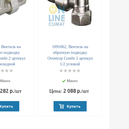
 Вентиль на
1091062, Вентиль на
ю подводку
обратную подводку
ombi 2 артикул
Oventrop Combi 2 артикул
роходной
1/2 угловой
Много
Много
 282
р.
2 088
р.
/шт
Цена:
/шт
Купить
Купить