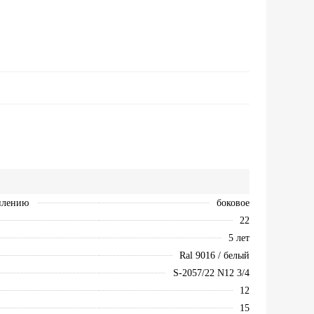
плению
боковое
22
5 лет
Ral 9016 / белый
S-2057/22 N12 3/4
12
15