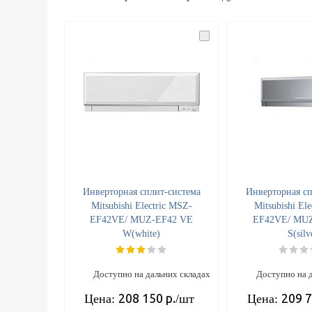
Инверторная сплит-система
Инверторная сп
Mitsubishi Electric MSZ-
Mitsubishi El
EF42VE/ MUZ-EF42 VE
EF42VE/ MU
W(white)
S(silv
Доступно на дальних складах
Доступно на 
208 150
р.
209 
Цена:
/шт
Цена: