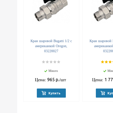
Кран шаровой Bugatti 1/2 с
Кран шаровой B
американкой Oregon,
американкой
03220027
03220
Много
Мн
965
р.
1 7
Цена:
/шт
Цена:
Купить
Ку