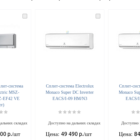
лит-система
Cплит-система Electrolux
Cплит-сист
ectric MSZ-
Monaco Super DC Inverter
Monaco Sup
Z-EF42 VE
EACS/I-09 HM/N3
EACS/I
er)
дальних складах
Доступно на дальних складах
Доступно 
700
р.
49 490
р.
84
/шт
Цена:
/шт
Цена: