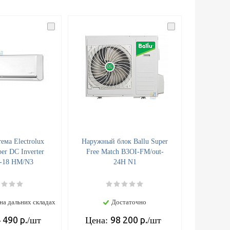
ема Electrolux
Наружный блок Ballu Super
er DC Inverter
Free Match B3OI-FM/out-
-18 HM/N3
24H N1
на дальних складах
Достаточно
 490
р.
98 200
р.
/шт
Цена:
/шт