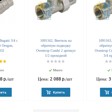
ugatti 3/4 с
1091162, Вентиль на
1091163,
 Oregon,
обратную подводку
обратну
032
Oventrop Combi 2 артикул
Oventrop C
1/2 проходной
3/4 п
ого
Много
78
р.
2 088
р.
3
/шт
Цена:
/шт
Цена:
пить
Купить