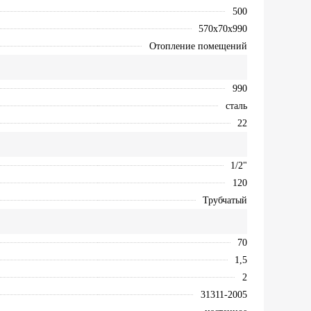
500
570х70х990
Отопление помещений
990
сталь
22
1/2"
120
Трубчатый
70
1,5
2
31311-2005