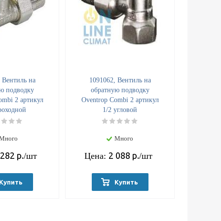
 Вентиль на
1091062, Вентиль на
ю подводку
обратную подводку
ombi 2 артикул
Oventrop Combi 2 артикул
роходной
1/2 угловой
Много
Много
 282
р.
2 088
р.
/шт
Цена:
/шт
Купить
Купить