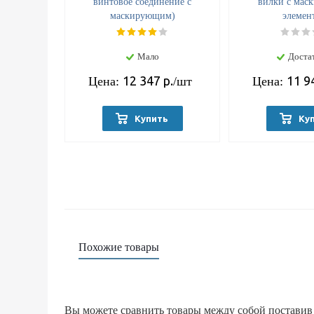
винтовое соединение с
вилки с мас
маскирующим)
элемен
Мало
Доста
12 347
р.
11 9
Цена:
/шт
Цена:
Купить
Ку
Похожие товары
Вы можете сравнить товары между собой поставив