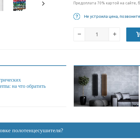
Предоплата 70% картой на сайте, 
Не устроила цена, позвонит
трических
rma: на что обратить
новке полотенцесушителя?