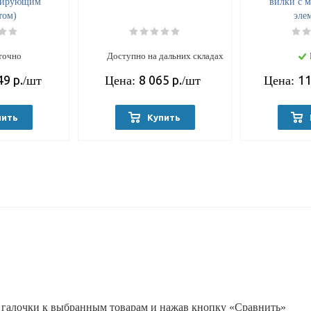
кирующим
вилки с 
том)
эле
точно
Доступно на дальних складах
49
р.
8 065
р.
11
/шт
Цена:
/шт
Цена:
пить
Купить
 галочки к выбранным товарам и нажав кнопку «Сравнить»