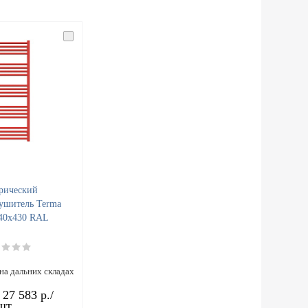
рический
ушитель Terma
140x430 RAL
на дальних складах
т
27 583 р.
/
шт