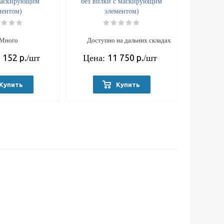
маскирующим
без вилки с маскирующим
ментом)
элементом)
Много
Доступно на дальних складах
 152
р.
11 750
р.
/шт
Цена:
/шт
Купить
Купить