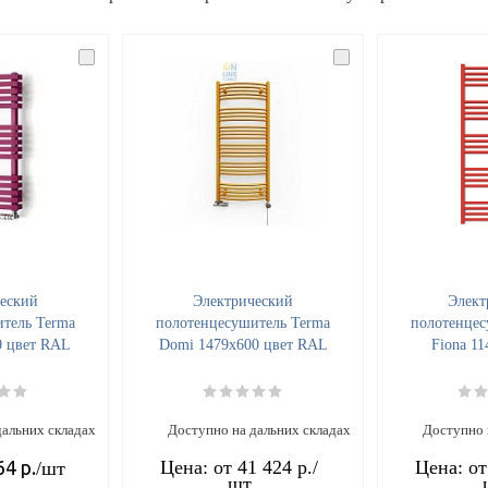
еский
Электрический
Элект
тель Terma
полотенцесушитель Terma
полотенцес
0 цвет RAL
Domi 1479x600 цвет RAL
Fiona 1
дальних складах
Доступно на дальних складах
Доступно 
64
р.
Цена: от
41 424 р.
/
Цена: о
/шт
шт