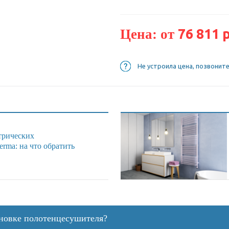
76 811 р
Цена: от
Не устроила цена, позвонит
трических
rma: на что обратить
ановке полотенцесушителя?