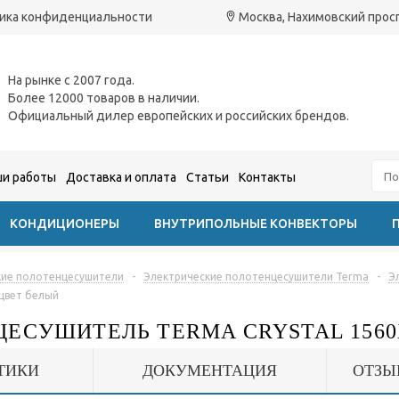
ика конфиденциальности
Москва, Нахимовский проспе
На рынке с 2007 года.
Более 12000 товаров в наличии.
Официальный дилер европейских и российских брендов.
и работы
Доставка и оплата
Статьи
Контакты
КОНДИЦИОНЕРЫ
ВНУТРИПОЛЬНЫЕ КОНВЕКТОРЫ
кие полотенцесушители
-
Электрические полотенцесушители Terma
-
Э
 цвет белый
ЕСУШИТЕЛЬ TERMA CRYSTAL 1560
ТИКИ
ДОКУМЕНТАЦИЯ
ОТЗЫ