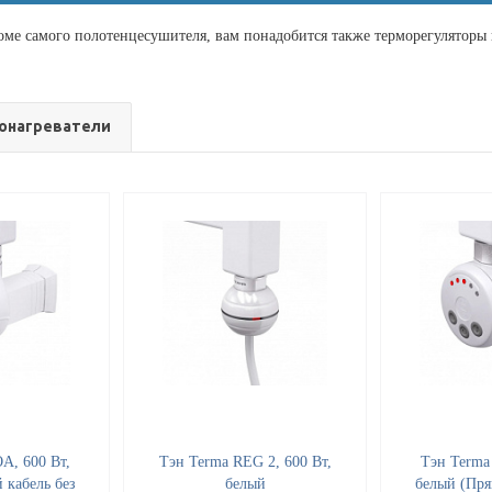
оме самого полотенцесушителя, вам понадобится также терморегуляторы 
онагреватели
A, 600 Вт,
Тэн Terma REG 2, 600 Вт,
Тэн Terma
 кабель без
белый
белый (Пря