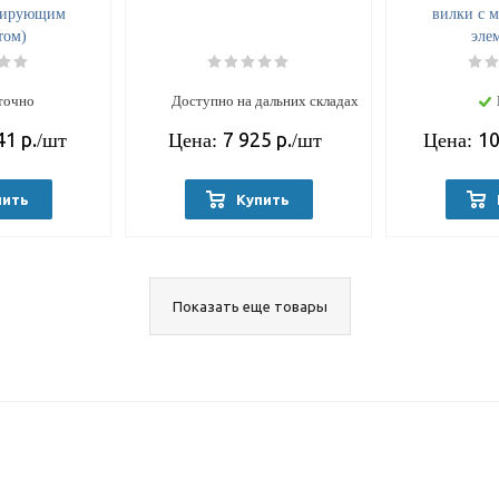
кирующим
вилки с 
том)
эле
точно
Доступно на дальних складах
41
р.
7 925
р.
10
/шт
Цена:
/шт
Цена:
пить
Купить
Показать еще товары