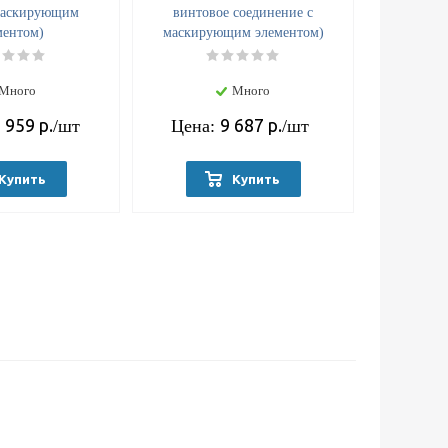
маскирующим
винтовое соединение с
ментом)
маскирующим элементом)
Много
Много
 959
р.
9 687
р.
/шт
Цена:
/шт
Купить
Купить