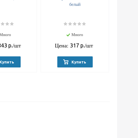
белый
Много
Много
843
р.
317
р.
/шт
Цена:
/шт
Купить
Купить