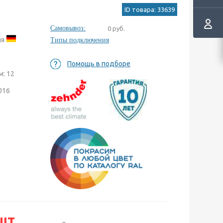
ID товара: 33639
Самовывоз:
0 руб.
ия
Типы подключения
Помощь в подборе
: 12
016
шт