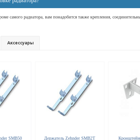
овке радиатора?
кроме самого радиатора, вам понадобится также крепления, соединитель
Аксессуары
nder SMB50
Держатель Zehnder SMB2Т
Кронштейн