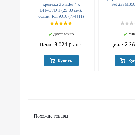
крепежа Zehnder 4 x
Set 2хSMB50
BH+CVD 1 (25-30 мм),
белый, Ral 9016 (774411)
Достаточно
Мн
3 021
р.
2 2
Цена:
/шт
Цена:
Купить
Ку
Похожие товары