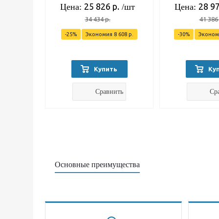
25 826
р.
28 9
Цена:
/шт
Цена:
34 434
р.
41 386
-
25
%
Экономия
8 608
р.
-
30
%
Эконо
Купить
Ку
Сравнить
Ср
Основные преимущества