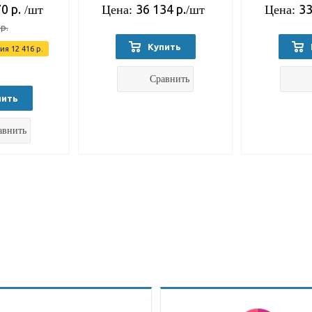
70
р.
36 134
р.
33
/шт
Цена:
/шт
Цена:
р.
Купить
мия
12 416
р.
Сравнить
пить
авнить