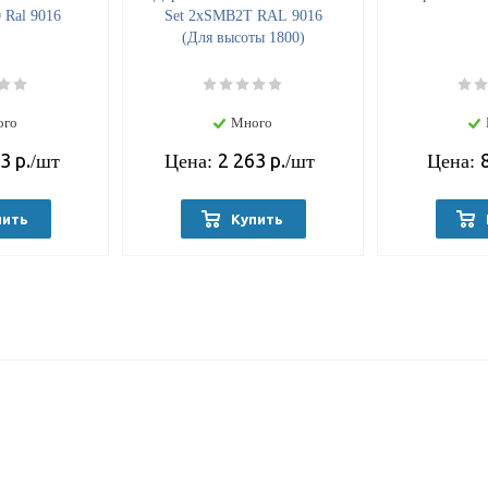
 Ral 9016
Set 2хSMB2Т RAL 9016
(Для высоты 1800)
ого
Много
63
р.
2 263
р.
/шт
Цена:
/шт
Цена:
пить
Купить