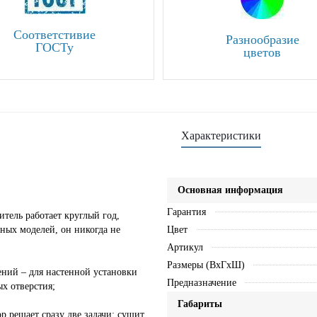
Соответстивие
Разнообразие
ГОСТу
цветов
Характеристики
Основная информация
Гарантия
итель работает круглый год,
яных моделей, он никогда не
Цвет
Артикул
Размеры (ВхГхШ)
ний – для настенной установки
Предназначение
х отверстия;
Габариты
р решает сразу две задачи: сушит