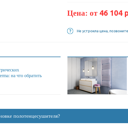
46 104 р
Цена: от
Не устроила цена, позвонит
трических
rma: на что обратить
ановке полотенцесушителя?