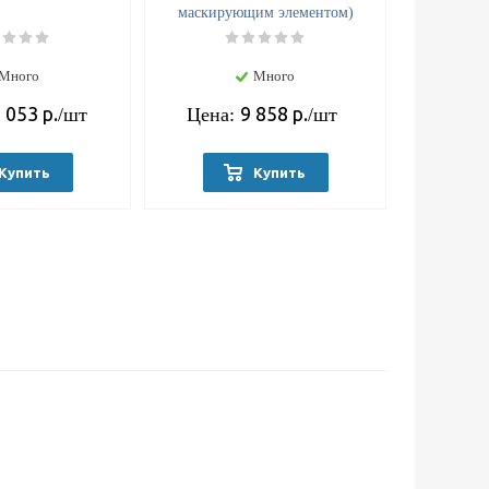
маскирующим элементом)
Много
Много
 053
р.
9 858
р.
/шт
Цена:
/шт
Купить
Купить