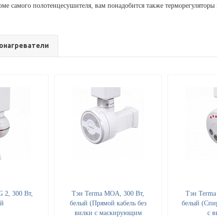
оме самого полотенцесушителя, вам понадобится также терморегуляторы 
онагреватели
 2, 300 Вт,
Тэн Terma MOA, 300 Вт,
Тэн Terma
ый
белый (Прямой кабель без
белый (Спи
вилки с маскирующим
с в