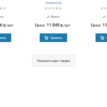
элементом)
ого
Много
66
р.
11 849
р.
11
/шт
Цена:
/шт
Цена:
пить
Купить
Показать еще товары