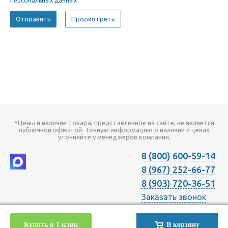
персональных данных
*Цены и наличие товара, представленное на сайте, не является
публичной офертой. Точную информацию о наличии и ценах
уточняйте у менеджеров компании.
8 (800) 600-59-14
8 (967) 252-66-77
8 (903) 720-36-51
Заказать звонок
2026 © Компания "Онлайн Климат" продажа оборудования для
Купить в 1 клик
В корзину
Отопления Вентиляции Кондиционирования в Москве с