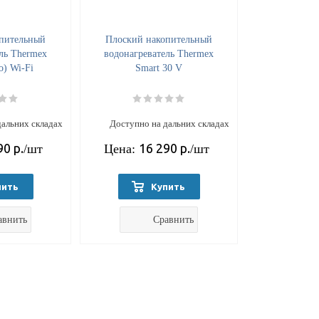
пительный
Плоский накопительный
ль Thermex
водонагреватель Thermex
o) Wi-Fi
Smart 30 V
дальних складах
Доступно на дальних складах
90
р.
16 290
р.
/шт
Цена:
/шт
пить
Купить
авнить
Сравнить