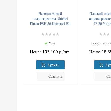
Накопительный
Плоский нако
водонагреватель Stiebel
водонагревате
Eltron PSH 30 Universal EL
IF 30 V (pr
Мало
Доступно на 
103 100
р.
18 8
Цена:
/шт
Цена:
Купить
Ку
Сравнить
Ср