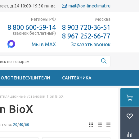
кт, д.24 10:00-19:30 пн-вс
mail@on-lineclimat.ru
Регионы РФ
Москва
8 800 600-59-14
8 903 720-36-51
(звонок бесплатный)
8 967 252-66-77
Мы в MAX
Заказать звонок
ПОЛОТЕНЦЕСУШИТЕЛИ
САНТЕХНИКА
нтиляционные установки Tion BioX
n BioX
ать по:
20
/
40
/
60