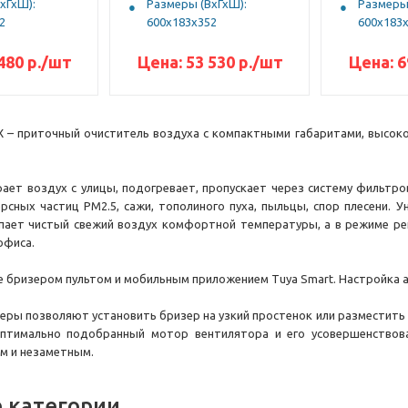
хГхШ):
Размеры (ВхГхШ):
Размеры 
2
600x183x352
600x183
480
р.
/шт
Цена:
53 530
р.
/шт
Цена:
6
X – приточный очиститель воздуха с компактными габаритами, высок
ает воздух с улицы, подогревает, пропускает через систему фильтро
рсных частиц PM2.5, сажи, тополиного пуха, пыльцы, спор плесени. 
пает чистый свежий воздух комфортной температуры, а в режиме ре
офиса.
е бризером пультом и мобильным приложением Tuya Smart. Настройка 
ры позволяют установить бризер на узкий простенок или разместить 
птимально подобранный мотор вентилятора и его усовершенствова
им и незаметным.
 категории