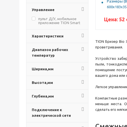
Размеры (В
600x183x35
Управление
Цена:
52 
пульт Д/У, мобильное
приложение TION Smart
Характеристики
TION Бризер Bio 
проветривания.
Диапазон рабочих
температур
Устройство забир
пыли, тонкодиспе
Ширина,мм
помещение посту
вашего дома или 
Высота,мм
Легкое управлени
Глубина,мм
Компактные разме
меньше места. О
сделать его мягк
Подключение к
электрической сети
Смежные