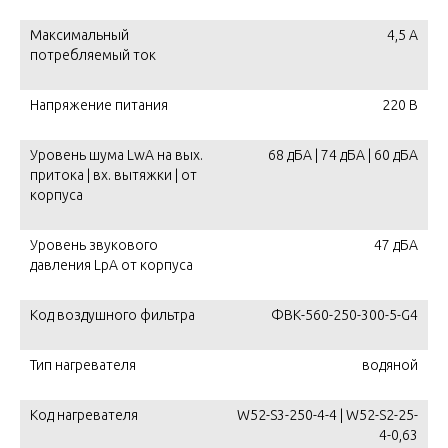
Максимальный
4,5 А
потребляемый ток
Напряжение питания
220 В
Уровень шума LwA на вых.
68 дБА | 74 дБА | 60 дБА
притока | вх. вытяжки | от
корпуса
Уровень звукового
47 дБА
давления LpA от корпуса
Код воздушного фильтра
ФВК-560-250-300-5-G4
Тип нагревателя
водяной
Код нагревателя
W52-S3-250-4-4 | W52-S2-25-
4-0,63