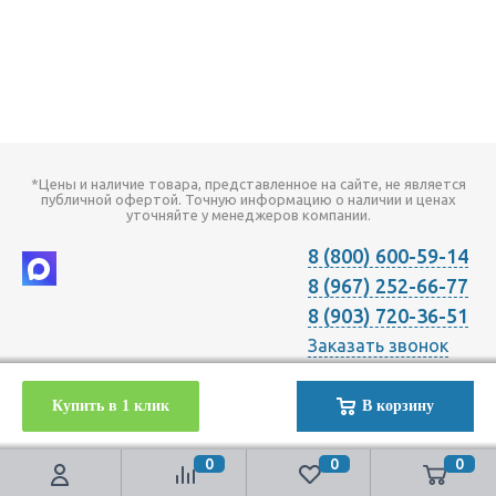
*Цены и наличие товара, представленное на сайте, не является
публичной офертой. Точную информацию о наличии и ценах
уточняйте у менеджеров компании.
8 (800) 600-59-14
8 (967) 252-66-77
8 (903) 720-36-51
Заказать звонок
2026 © Компания "Онлайн Климат" продажа оборудования для
Купить в 1 клик
В корзину
Отопления Вентиляции Кондиционирования в Москве с
доставкой по всей России | Наш телефон +7 (495) 720-36-51
0
0
0