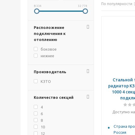
По популярности
8 334
32 774
Расположение
подключения к
отоплению
боковое
нижнее
Производитель
Стальной 
КЗТО
радиатор КЗ
1000 4 сек
Количество секций
подкл
4
Доступно на
6
8
Страна про
10
Россия
12