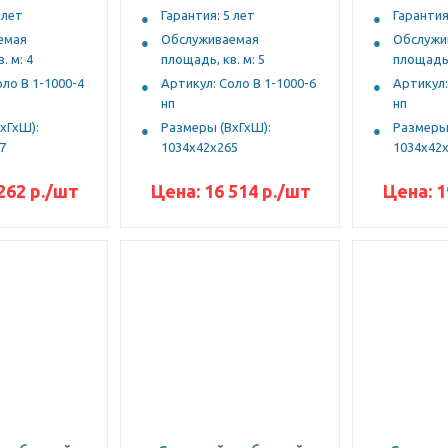
 лет
Гарантия: 5 лет
Гарантия
емая
Обслуживаемая
Обслужи
. м: 4
площадь, кв. м: 5
площадь,
оло В 1-1000-4
Артикул: Соло В 1-1000-6
Артикул:
нп
нп
хГхШ):
Размеры (ВхГхШ):
Размеры 
7
1034х42х265
1034х42
262
р.
/шт
Цена:
16 514
р.
/шт
Цена:
1