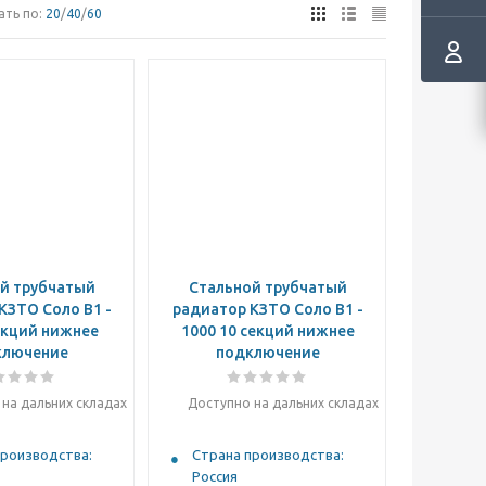
ать по:
20
/
40
/
60
й трубчатый
Стальной трубчатый
КЗТО Соло B1 -
радиатор КЗТО Соло B1 -
екций нижнее
1000 10 секций нижнее
ключение
подключение
на дальних складах
Доступно на дальних складах
производства:
Страна производства:
Россия