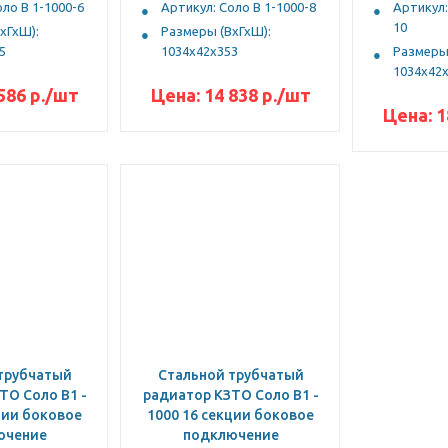
оло В 1-1000-6
Артикул: Соло В 1-1000-8
Артикул:
10
хГхШ):
Размеры (ВхГхШ):
5
1034х42х353
Размеры 
1034х42
586
р.
/шт
Цена:
14 838
р.
/шт
Цена:
1
трубчатый
Стальной трубчатый
ТО Соло B1 -
радиатор КЗТО Соло B1 -
ции боковое
1000 16 секции боковое
ючение
подключение