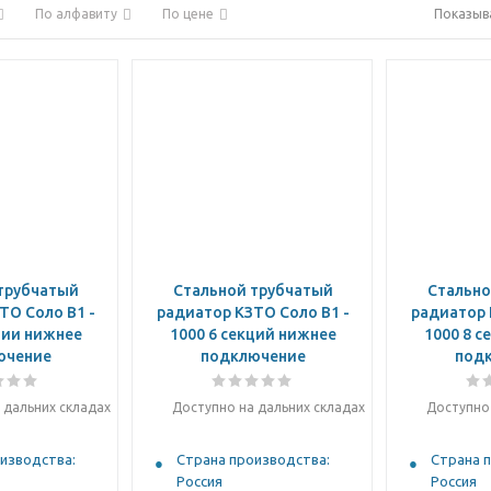
По алфавиту
По цене
Показыв
трубчатый
Стальной трубчатый
Стально
ТО Соло B1 -
радиатор КЗТО Соло B1 -
радиатор 
ции нижнее
1000 6 секций нижнее
1000 8 с
ючение
подключение
под
 дальних складах
Доступно на дальних складах
Доступно 
изводства:
Страна производства:
Страна 
Россия
Россия