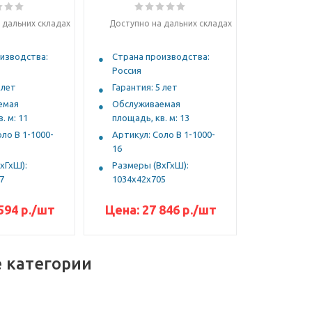
 дальних складах
Доступно на дальних складах
изводства:
Страна производства:
Россия
 лет
Гарантия: 5 лет
емая
Обслуживаемая
. м: 11
площадь, кв. м: 13
ло В 1-1000-
Артикул: Соло В 1-1000-
16
хГхШ):
Размеры (ВхГхШ):
7
1034х42х705
594
р.
/шт
Цена:
27 846
р.
/шт
 категории