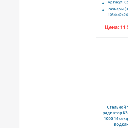
Артикул: С
Размеры (В
1034х42х26
Цена:
11 
Стальной 
радиатор КЗ
1000 14 сек
подкл