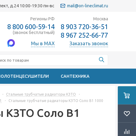
кт, д.24 10:00-19:30 пн-вс
mail@on-lineclimat.ru
Регионы РФ
Москва
8 800 600-59-14
8 903 720-36-51
(звонок бесплатный)
8 967 252-66-77
Мы в MAX
Заказать звонок
ПОЛОТЕНЦЕСУШИТЕЛИ
САНТЕХНИКА
-
Стальные трубчатые радиаторы КЗТО
-
1
-
Стальные трубчатые радиаторы КЗТО Соло B1 1000
ы КЗТО Соло B1