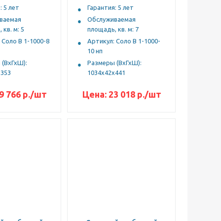
: 5 лет
Гарантия: 5 лет
ваемая
Обслуживаемая
 кв. м: 5
площадь, кв. м: 7
 Соло В 1-1000-8
Артикул: Соло В 1-1000-
10 нп
(ВхГхШ):
Размеры (ВхГхШ):
х353
1034х42х441
9 766
р.
/шт
Цена:
23 018
р.
/шт