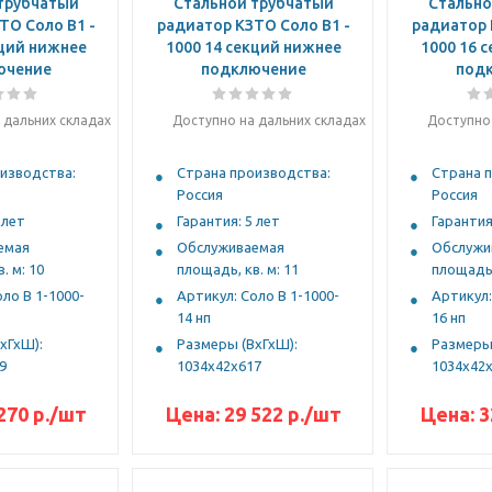
трубчатый
Стальной трубчатый
Стально
ТО Соло B1 -
радиатор КЗТО Соло B1 -
радиатор 
кций нижнее
1000 14 секций нижнее
1000 16 
ючение
подключение
под
 дальних складах
Доступно на дальних складах
Доступно 
изводства:
Страна производства:
Страна 
Россия
Россия
 лет
Гарантия: 5 лет
Гарантия
емая
Обслуживаемая
Обслужи
. м: 10
площадь, кв. м: 11
площадь,
ло В 1-1000-
Артикул: Соло В 1-1000-
Артикул:
14 нп
16 нп
хГхШ):
Размеры (ВхГхШ):
Размеры 
9
1034х42х617
1034х42
270
р.
/шт
Цена:
29 522
р.
/шт
Цена:
3