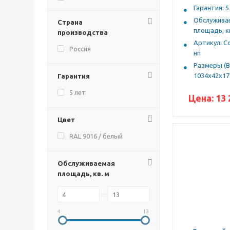
Гарантия: 5
14
16
Обслужива
Страна
площадь, кв
производства
Артикул: С
Россия
нп
Размеры (В
1034х42х17
Гарантия
5 лет
Цена:
13 
Цвет
RAL 9016 / белый
Обслуживаемая
площадь, кв. м
4
13