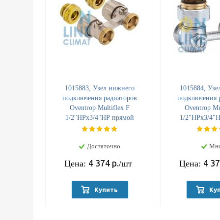
1015883, Узел нижнего
1015884, Узе
подключения радиаторов
подключения 
Oventrop Multiflex F
Oventrop Mu
1/2"НРx3/4"НР прямой
1/2"НРx3/4"Н
Достаточно
Мн
4 374
р.
4 3
Цена:
/шт
Цена:
Купить
Ку