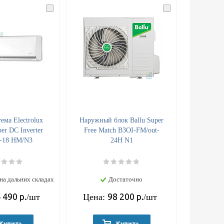
ема Electrolux
Наружный блок Ballu Super
er DC Inverter
Free Match B3OI-FM/out-
-18 HM/N3
24H N1
на дальних складах
Достаточно
 490
р.
98 200
р.
/шт
Цена:
/шт
Купить
Купить