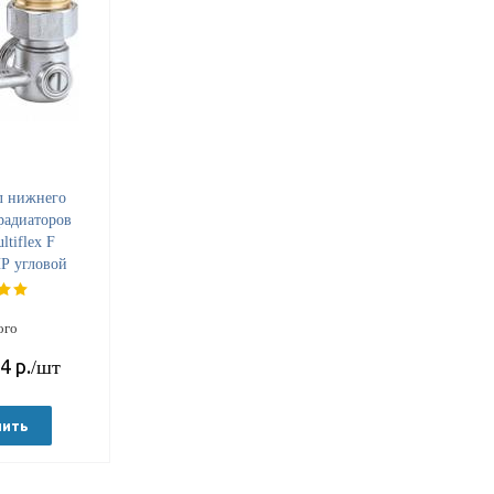
л нижнего
радиаторов
ltiflex F
Р угловой
ого
74
р.
/шт
пить