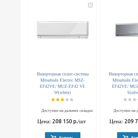
Инверторная сплит-система
Инверторная сп
Mitsubishi Electric MSZ-
Mitsubishi El
EF42VE/ MUZ-EF42 VE
EF42VE/ MU
W(white)
S(silv
Доступно на дальних складах
Доступно на 
208 150
р.
209 
Цена:
/шт
Цена:
Купить
Ку