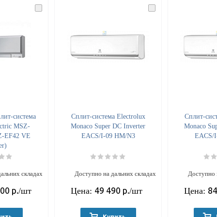
лит-система
Cплит-система Electrolux
Cплит-сист
ectric MSZ-
Monaco Super DC Inverter
Monaco Sup
Z-EF42 VE
EACS/I-09 HM/N3
EACS/I
er)
дальних складах
Доступно на дальних складах
Доступно 
700
р.
49 490
р.
84
/шт
Цена:
/шт
Цена:
пить
Купить