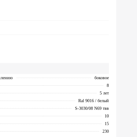
плению
боковое
8
5 лет
Ral 9016 / белый
S-3030/08 N69 твв
10
15
230