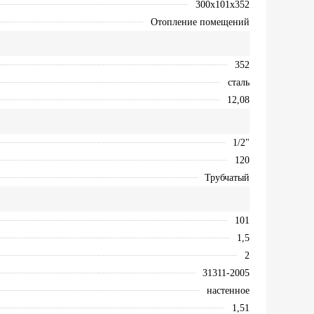
300х101х352
Отопление помещений
352
сталь
12,08
1/2"
120
Трубчатый
101
1,5
2
31311-2005
настенное
1,51