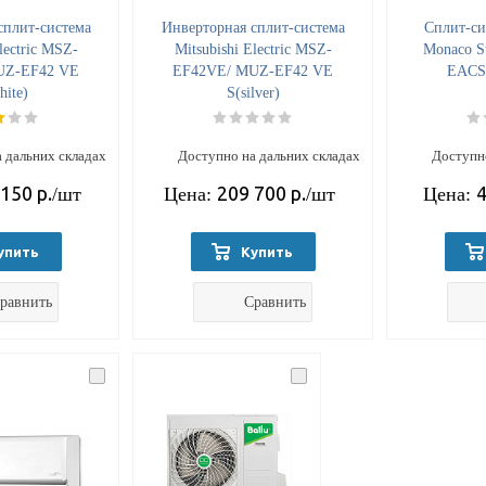
сплит-система
Инверторная сплит-система
Cплит-сис
lectric MSZ-
Mitsubishi Electric MSZ-
Monaco Su
UZ-EF42 VE
EF42VE/ MUZ-EF42 VE
EACS
ite)
S(silver)
 дальних складах
Доступно на дальних складах
Доступно
 150
р.
209 700
р.
4
/шт
Цена:
/шт
Цена:
упить
Купить
равнить
Сравнить