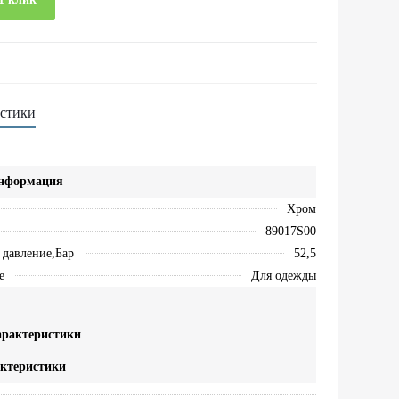
стики
информация
Хром
89017S00
 давление,Бар
52,5
е
Для одежды
арактеристики
актеристики