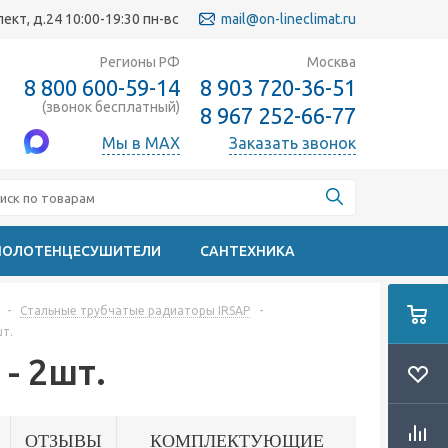
кт, д.24 10:00-19:30 пн-вс
mail@on-lineclimat.ru
Регионы РФ
Москва
8 800 600-59-14
8 903 720-36-51
(звонок бесплатный)
8 967 252-66-77
Мы в MAX
Заказать звонок
ПОЛОТЕНЦЕСУШИТЕЛИ
САНТЕХНИКА
-
Стальные трубчатые радиаторы IRSAP
-
шт.
- 2шт.
ОТЗЫВЫ
КОМПЛЕКТУЮЩИЕ