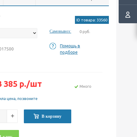
ID товара: 33560
Самовывоз:
0 руб.
Помощь в
9017S00
подборе
3 385
р.
/шт
Много
ила цена, позвоните
В корзину
1 клик