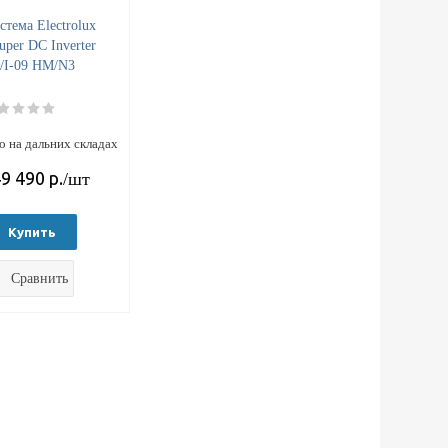
тема Electrolux
per DC Inverter
/I-09 HM/N3
 на дальних складах
9 490
р.
/шт
Купить
Сравнить