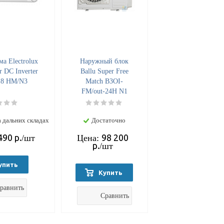
а Electrolux
Наружный блок
 DC Inverter
Ballu Super Free
18 HM/N3
Match B3OI-
FM/out-24H N1
 дальних складах
Достаточно
490
р.
98 200
/шт
Цена:
р.
/шт
упить
Купить
равнить
Сравнить