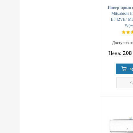
Инверторная 
Mitsubishi E
EF42VE/ M
W(wh
Доступно на
208
Цена:
К
С