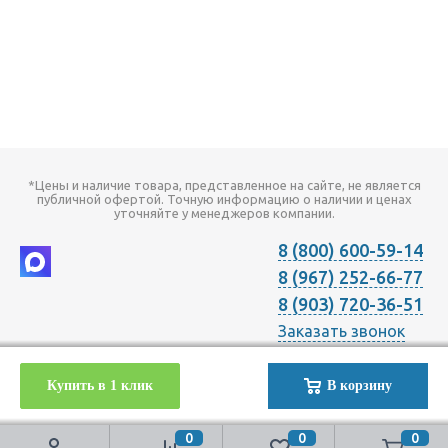
*Цены и наличие товара, представленное на сайте, не является
публичной офертой. Точную информацию о наличии и ценах
уточняйте у менеджеров компании.
8 (800) 600-59-14
8 (967) 252-66-77
8 (903) 720-36-51
Заказать звонок
2026 © Компания "Онлайн Климат" продажа оборудования для
Купить в 1 клик
В корзину
Отопления Вентиляции Кондиционирования в Москве с
доставкой по всей России | Наш телефон +7 (495) 720-36-51
0
0
0