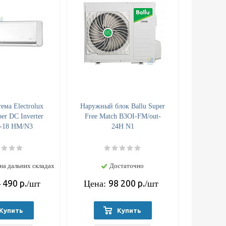
ема Electrolux
Наружный блок Ballu Super
er DC Inverter
Free Match B3OI-FM/out-
-18 HM/N3
24H N1
на дальних складах
Достаточно
 490
р.
98 200
р.
/шт
Цена:
/шт
Купить
Купить