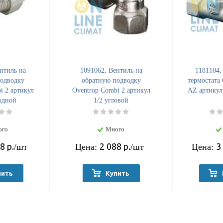
нтиль на
1091062, Вентиль на
1181104,
одводку
обратную подводку
термостата 
i 2 артикул
Oventrop Combi 2 артикул
АZ артикул
одной
1/2 угловой
ого
Много
88
р.
2 088
р.
3
/шт
Цена:
/шт
Цена:
пить
Купить