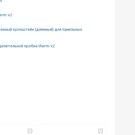
mi
erm-x2
тенный кронштейн (длинный) для панельных
делительной пробки therm-x2