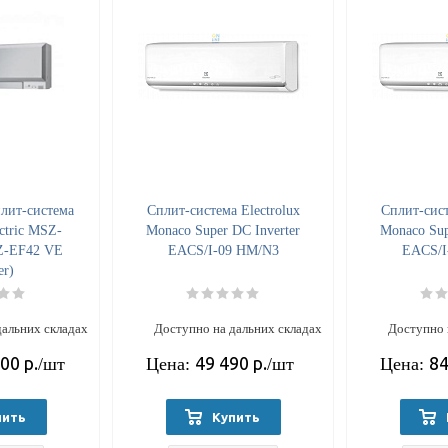
лит-система
Cплит-система Electrolux
Cплит-сист
ectric MSZ-
Monaco Super DC Inverter
Monaco Sup
Z-EF42 VE
EACS/I-09 HM/N3
EACS/I
er)
дальних складах
Доступно на дальних складах
Доступно 
700
р.
49 490
р.
84
/шт
Цена:
/шт
Цена:
пить
Купить