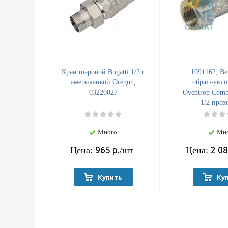
Кран шаровой Bugatti 1/2 с
1091162, Ве
американкой Oregon,
обратную п
03220027
Oventrop Comb
1/2 прох
Много
Мн
965
р.
2 0
Цена:
/шт
Цена:
Купить
Ку