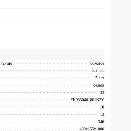
плению
боковое
Панель
5 лет
белый
33
FK0330401801N2Y
10
13
346
400х155х1800