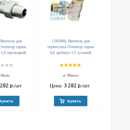
 Вентиль для
1181004, Вентиль для
Oventrop серии
термостата Oventrop серии
 1/2 проходной
АZ артикул 1/2 угловой
Мало
Много
 282
р.
3 282
р.
/шт
Цена:
/шт
Купить
Купить