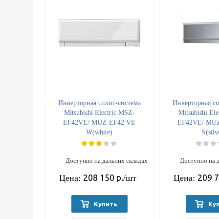
Инверторная сплит-система
Инверторная сп
Mitsubishi Electric MSZ-
Mitsubishi El
EF42VE/ MUZ-EF42 VE
EF42VE/ MU
W(white)
S(silv
Доступно на дальних складах
Доступно на 
208 150
р.
209 
Цена:
/шт
Цена:
Купить
Ку