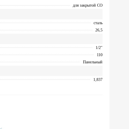
для закрытой СО
сталь
26,5
1/2"
110
Панельный
1,837