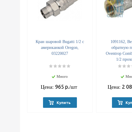
Кран шаровой Bugatti 1/2 с
1091162, Ве
американкой Oregon,
обратную п
03220027
Oventrop Comb
1/2 прох
Много
Мн
965
р.
2 0
Цена:
/шт
Цена:
Купить
Ку