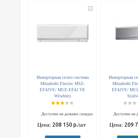
Инверторная сплит-система
Инверторная сп
Mitsubishi Electric MSZ-
Mitsubishi El
EF42VE/ MUZ-EF42 VE
EF42VE/ MU
W(white)
S(silv
Доступно на дальних складах
Доступно на 
208 150
р.
209 
Цена:
/шт
Цена: