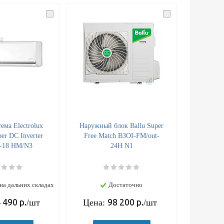
ема Electrolux
Наружный блок Ballu Super
er DC Inverter
Free Match B3OI-FM/out-
-18 HM/N3
24H N1
на дальних складах
Достаточно
 490
р.
98 200
р.
/шт
Цена:
/шт