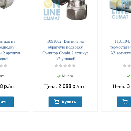
нтиль на
1091062, Вентиль на
1181104,
одводку
обратную подводку
термостата 
i 2 артикул
Oventrop Combi 2 артикул
АZ артикул
одной
1/2 угловой
ого
Много
88
р.
2 088
р.
3
/шт
Цена:
/шт
Цена:
пить
Купить