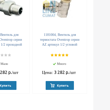
 Вентиль для
1181004, Вентиль для
Oventrop серии
термостата Oventrop серии
 1/2 проходной
АZ артикул 1/2 угловой
Мало
Много
 282
р.
3 282
р.
/шт
Цена:
/шт
Купить
Купить