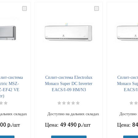
лит-система
Cплит-система Electrolux
Cплит-сист
ectric MSZ-
Monaco Super DC Inverter
Monaco Sup
Z-EF42 VE
EACS/I-09 HM/N3
EACS/I
er)
дальних складах
Доступно на дальних складах
Доступно 
700
р.
49 490
р.
84
/шт
Цена:
/шт
Цена: