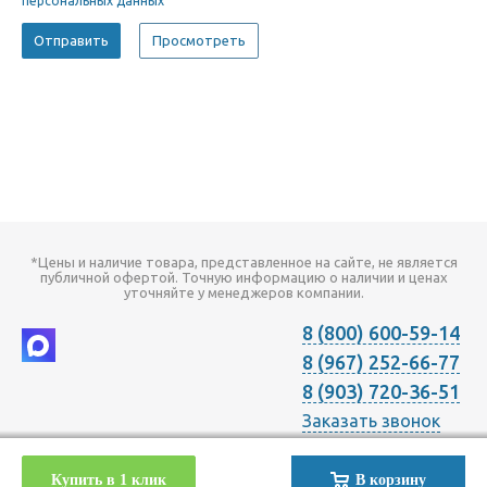
персональных данных
*Цены и наличие товара, представленное на сайте, не является
публичной офертой. Точную информацию о наличии и ценах
уточняйте у менеджеров компании.
8 (800) 600-59-14
8 (967) 252-66-77
8 (903) 720-36-51
Заказать звонок
2026 © Компания "Онлайн Климат" продажа оборудования для
Купить в 1 клик
В корзину
Отопления Вентиляции Кондиционирования в Москве с