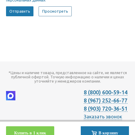
персональных данных
*Цены и наличие товара, представленное на сайте, не является
публичной офертой. Точную информацию о наличии и ценах
уточняйте у менеджеров компании.
8 (800) 600-59-14
8 (967) 252-66-77
8 (903) 720-36-51
Заказать звонок
2026 © Компания "Онлайн Климат" продажа оборудования для
Купить в 1 клик
В корзину
Отопления Вентиляции Кондиционирования в Москве с