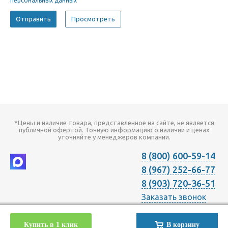
персональных данных
*Цены и наличие товара, представленное на сайте, не является
публичной офертой. Точную информацию о наличии и ценах
уточняйте у менеджеров компании.
8 (800) 600-59-14
8 (967) 252-66-77
8 (903) 720-36-51
Заказать звонок
2026 © Компания "Онлайн Климат" продажа оборудования для
Купить в 1 клик
В корзину
Отопления Вентиляции Кондиционирования в Москве с