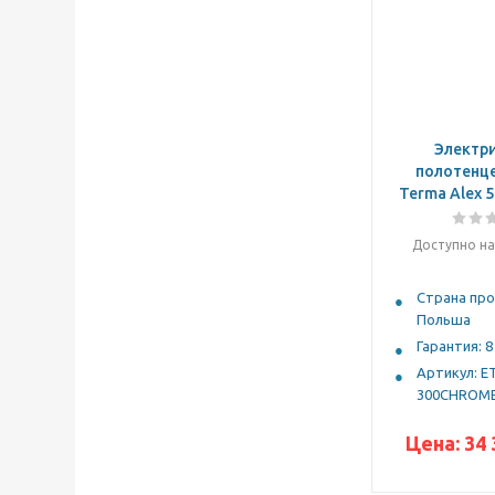
Электр
полотенц
Terma Alex 
Доступно на
Страна про
Польша
Гарантия: 8
Артикул: E
300CHROM
Цена:
34 