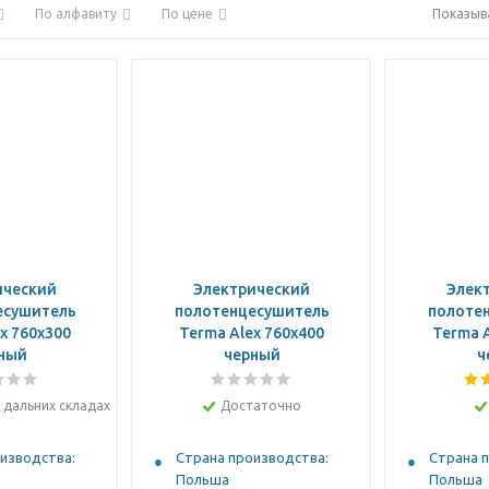
По алфавиту
По цене
Показыв
ический
Электрический
Элек
есушитель
полотенцесушитель
полоте
x 760x300
Terma Alex 760x400
Terma A
ный
черный
ч
 дальних складах
Достаточно
изводства:
Страна производства:
Страна 
Польша
Польша