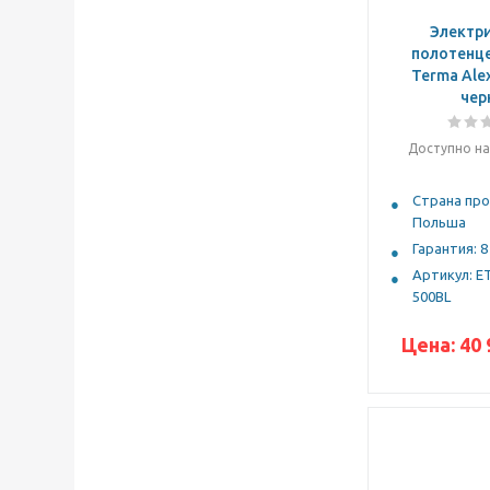
Электр
полотенц
Terma Ale
чер
Доступно на
Страна про
Польша
Гарантия: 8
Артикул: E
500BL
Цена:
40 