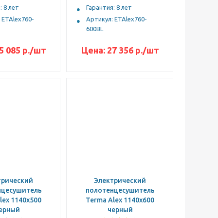
: 8 лет
Гарантия: 8 лет
 ETAlex760-
Артикул: ETAlex760-
600BL
5 085 р.
/шт
Цена:
27 356 р.
/шт
трический
Электрический
нцесушитель
полотенцесушитель
lex 1140x500
Terma Alex 1140x600
ерный
черный