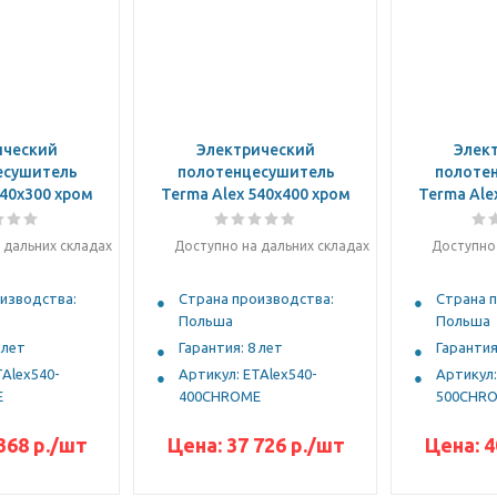
ический
Электрический
Элек
есушитель
полотенцесушитель
полоте
540x300 хром
Terma Alex 540x400 хром
Terma Ale
 дальних складах
Доступно на дальних складах
Доступно 
изводства:
Страна производства:
Страна 
Польша
Польша
 лет
Гарантия: 8 лет
Гарантия
TAlex540-
Артикул: ETAlex540-
Артикул:
E
400CHROME
500CHR
368 р.
/шт
Цена:
37 726 р.
/шт
Цена:
4