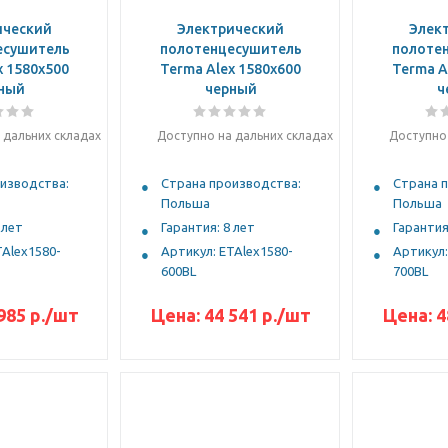
ический
Электрический
Элек
есушитель
полотенцесушитель
полоте
x 1580x500
Terma Alex 1580x600
Terma A
ный
черный
ч
 дальних складах
Доступно на дальних складах
Доступно 
изводства:
Страна производства:
Страна 
Польша
Польша
 лет
Гарантия: 8 лет
Гарантия
TAlex1580-
Артикул: ETAlex1580-
Артикул:
600BL
700BL
985 р.
/шт
Цена:
44 541 р.
/шт
Цена:
4