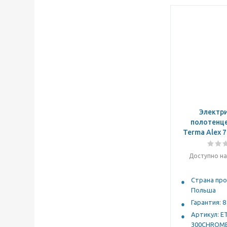
Электр
полотенц
Terma Alex 
Доступно на
Страна про
Польша
Гарантия: 8
Артикул: E
300CHROM