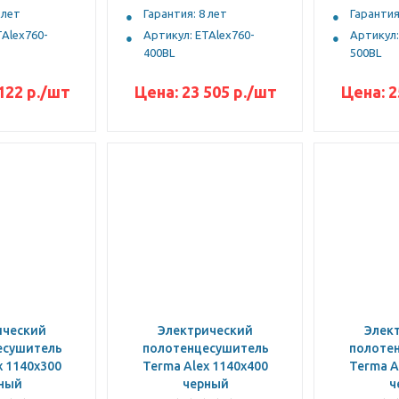
 лет
Гарантия: 8 лет
Гарантия
TAlex760-
Артикул: ETAlex760-
Артикул:
400BL
500BL
122 р.
/шт
Цена:
23 505 р.
/шт
Цена:
2
ический
Электрический
Элек
есушитель
полотенцесушитель
полоте
x 1140x300
Terma Alex 1140x400
Terma A
ный
черный
ч