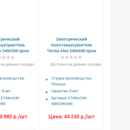
трический
Электрический
нцесушитель
полотенцесушитель
x 540x500 хром
Terma Alex 540x600 хром
на дальних складах
Доступно на дальних складах
производства:
Страна производства:
Польша
: 8 лет
Гарантия: 8 лет
 ETAlex540-
Артикул: ETAlex540-
OME
600CHROME
0 985 р.
/шт
Цена:
44 245 р.
/шт