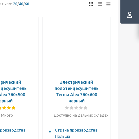
ать по:
20
/
40
/
60
трический
Электрический
нцесушитель
полотенцесушитель
lex 760x500
Terma Alex 760x600
ерный
черный
Много
Доступно на дальних складах
производства:
Страна производства:
Польша