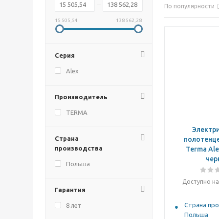
По популярности
15 505,54
138 562,28
Серия
Alex
Производитель
TERMA
Электр
Страна
полотенц
производства
Terma Ale
чер
Польша
Доступно на
Гарантия
Страна про
8 лет
Польша