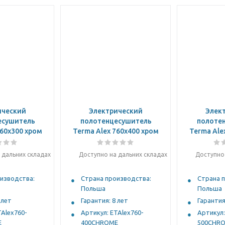
ический
Электрический
Элек
есушитель
полотенцесушитель
полоте
760x300 хром
Terma Alex 760x400 хром
Terma Ale
 дальних складах
Доступно на дальних складах
Доступно 
изводства:
Страна производства:
Страна 
Польша
Польша
 лет
Гарантия: 8 лет
Гарантия
TAlex760-
Артикул: ETAlex760-
Артикул:
E
400CHROME
500CHR