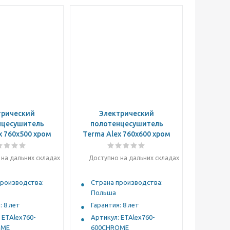
трический
Электрический
нцесушитель
полотенцесушитель
x 760x500 хром
Terma Alex 760x600 хром
на дальних складах
Доступно на дальних складах
производства:
Страна производства:
Польша
: 8 лет
Гарантия: 8 лет
 ETAlex760-
Артикул: ETAlex760-
OME
600CHROME