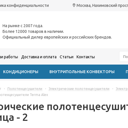
ика конфиденциальности
Москва, Нахимовский проспе
На рынке с 2007 года.
Более 12000 товаров в наличии.
Официальный дилер европейских и российских брендов.
и работы
Доставка и оплата
Статьи
Контакты
КОНДИЦИОНЕРЫ
ВНУТРИПОЛЬНЫЕ КОНВЕКТОРЫ
г
-
Полотенцесушители
-
Электрические полотенцесушители
-
Электр
лотенцесушители Terma Alex
рические полотенцесушит
ца - 2