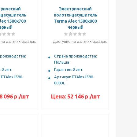
трический
Электрический
нцесушитель
полотенцесушитель
lex 1580x700
Terma Alex 1580x800
ерный
черный
на дальних складах
Доступно на дальних складах
производства:
Страна производства:
Польша
: 8 лет
Гарантия: 8 лет
 ETAlex1580-
Артикул: ETAlex1580-
800BL
8 096 р.
/шт
Цена:
52 146 р.
/шт