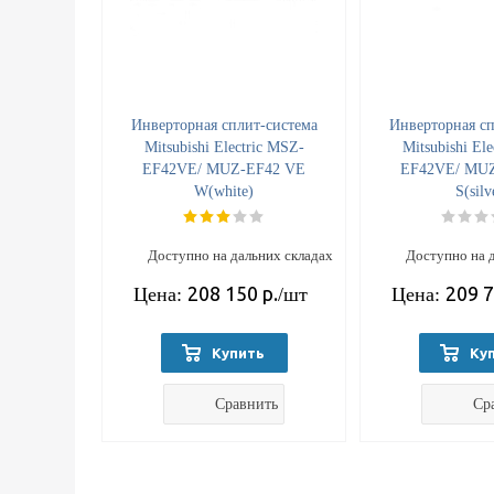
Инверторная сплит-система
Инверторная сп
Mitsubishi Electric MSZ-
Mitsubishi El
EF42VE/ MUZ-EF42 VE
EF42VE/ MU
W(white)
S(silv
Доступно на дальних складах
Доступно на 
208 150
р.
209 
Цена:
/шт
Цена:
Купить
Ку
Сравнить
Ср