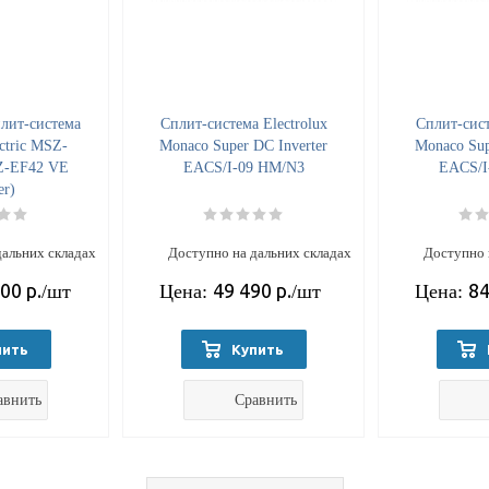
лит-система
Cплит-система Electrolux
Cплит-сист
ectric MSZ-
Monaco Super DC Inverter
Monaco Sup
Z-EF42 VE
EACS/I-09 HM/N3
EACS/I
er)
дальних складах
Доступно на дальних складах
Доступно 
700
р.
49 490
р.
84
/шт
Цена:
/шт
Цена:
пить
Купить
авнить
Сравнить