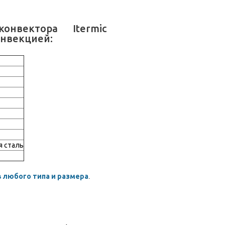
онвектора Itermic
конвекцией:
я сталь
 любого типа и размера
.