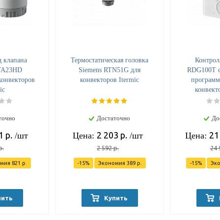
 клапана
Термостатическая головка
Контрол
STA23HD
Siemens RTN51G для
RDG100T с
конвекторов
конвекторов Itermic
программ
ic
конвекто
точно
Достаточно
До
1
р.
2 203
р.
21
/шт
Цена:
/шт
Цена:
р.
2 592
р.
24 
омия
821
р.
-
15
%
Экономия
389
р.
-
15
%
Эк
пить
Купить