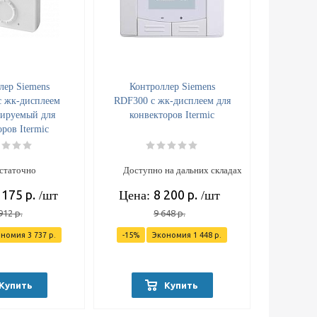
лер Siemens
Контроллер Siemens
 жк-дисплеем
RDF300 с жк-дисплеем для
ируемый для
конвекторов Itermic
ров Itermic
статочно
Доступно на дальних складах
 175
р.
8 200
р.
/шт
Цена:
/шт
912
р.
9 648
р.
ономия
3 737
р.
-
15
%
Экономия
1 448
р.
Купить
Купить