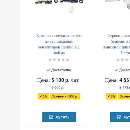
Комплект соединения для
Сервопривод
внутрипольных
Siemens 
конвекторов Itermic 1/2
выносной для 
дюйма
Iterm
Достаточно
Доста
5 100
р.
4 65
Цена:
/шт
Цена:
6 000
р.
5 472
-
15
%
Экономия
900
р.
-
15
%
Экон
Купить
Ку