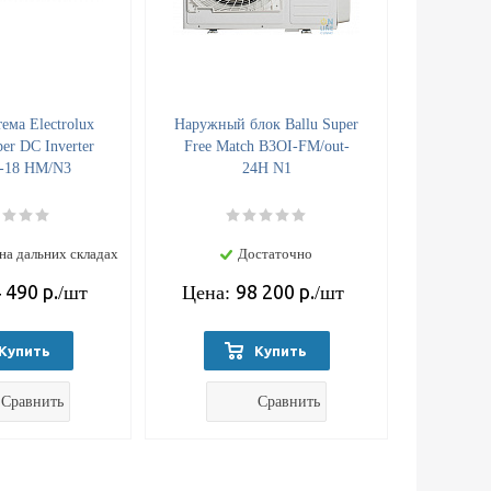
ема Electrolux
Наружный блок Ballu Super
er DC Inverter
Free Match B3OI-FM/out-
-18 HM/N3
24H N1
на дальних складах
Достаточно
 490
р.
98 200
р.
/шт
Цена:
/шт
Купить
Купить
Сравнить
Сравнить