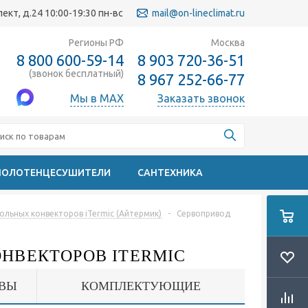
кт, д.24 10:00-19:30 пн-вс
mail@on-lineclimat.ru
Регионы РФ
Москва
8 800 600-59-14
8 903 720-36-51
(звонок бесплатный)
8 967 252-66-77
Мы в MAX
Заказать звонок
ПОЛОТЕНЦЕСУШИТЕЛИ
САНТЕХНИКА
льных конвекторов iTermic (Айтермик)
-
Сервопривод
ОНВЕКТОРОВ ITERMIC
ВЫ
КОМПЛЕКТУЮЩИЕ