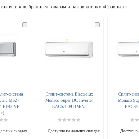
 галочки к выбранным товарам и нажав кнопку «Сравнить»
лит-система
Cплит-система Electrolux
Cплит-сист
ectric MSZ-
Monaco Super DC Inverter
Monaco Sup
Z-EF42 VE
EACS/I-09 HM/N3
EACS/I
er)
дальних складах
Доступно на дальних складах
Доступно 