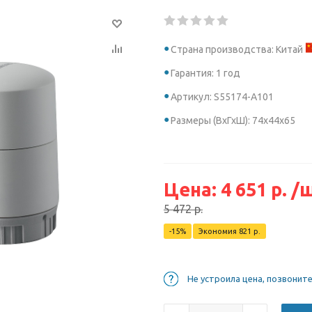
Страна производства: Китай
Гарантия: 1 год
Артикул: S55174-A101
Размеры (ВхГхШ): 74х44х65
Цена:
4 651
р.
/
5 472
р.
-
15
%
Экономия
821
р.
Не устроила цена, позвонит