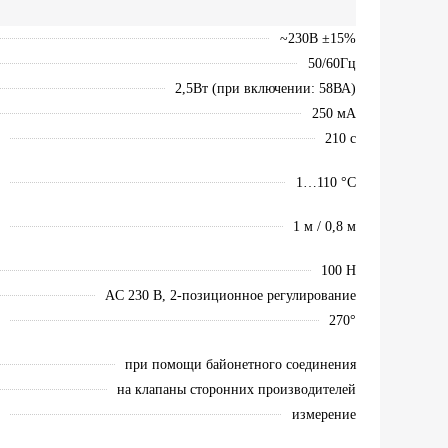
~230В ±15%
50/60Гц
2,5Вт (при включении: 58ВА)
250 мА
210 с
1…110 °C
1 м / 0,8 м
100 Н
AC 230 В, 2-позиционное регулирование
270°
при помощи байонетного соединения
на клапаны сторонних производителей
измерение