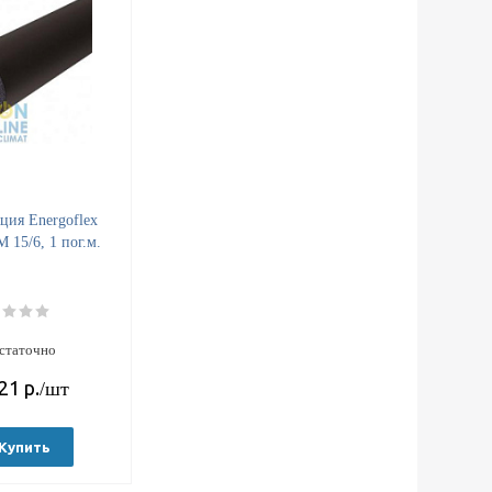
ция Energoflex
М 15/6, 1 пог.м.
статочно
21
р.
/шт
Купить