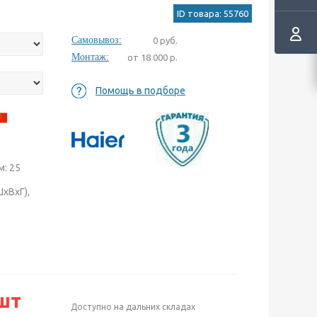
ID товара: 55760
Самовывоз:
0 руб.
Монтаж:
от 18 000 р.
Помощь в подборе
: 25
хВхГ),
шт
Доступно на дальних складах