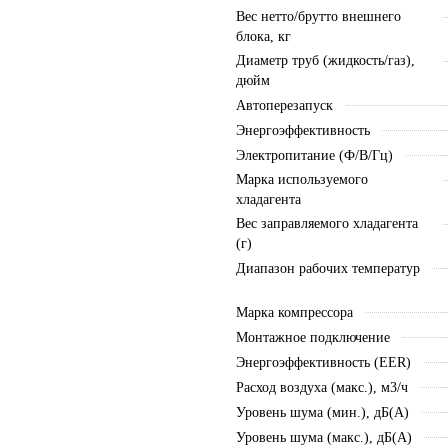
Вес нетто/брутто внешнего
блока, кг
Диаметр труб (жидкость/газ),
дюйм
Автоперезапуск
Энергоэффективность
Электропитание (Ф/В/Гц)
Марка используемого
хладагента
Вес заправляемого хладагента
(г)
Диапазон рабочих температур
Марка компрессора
Монтажное подключение
Энергоэффективность (EER)
Расход воздуха (макс.), м3/ч
Уровень шума (мин.), дБ(А)
Уровень шума (макс.), дБ(А)