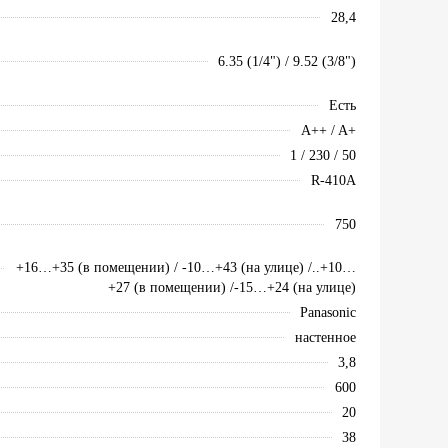
28,4
6.35 (1/4") / 9.52 (3/8")
Есть
A++ / A+
1 / 230 / 50
R-410A
750
+16…+35 (в помещении) / -10…+43 (на улице) /..+10…
+27 (в помещении) /-15…+24 (на улице)
Panasonic
настенное
3,8
600
20
38