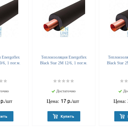
 Energoflex
Теплоизоляция Energoflex
Теплоизоля
0/6, 1 пог.м.
Black Star 2М 12/6, 1 пог.м.
Black Star 2
точно
Достаточно
До
р.
17
р.
/шт
Цена:
/шт
Цена:
пить
Купить