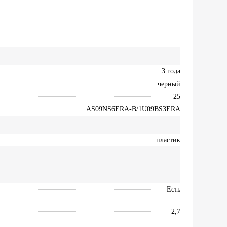
3 года
черный
25
AS09NS6ERA-B/1U09BS3ERA
пластик
Есть
2,7