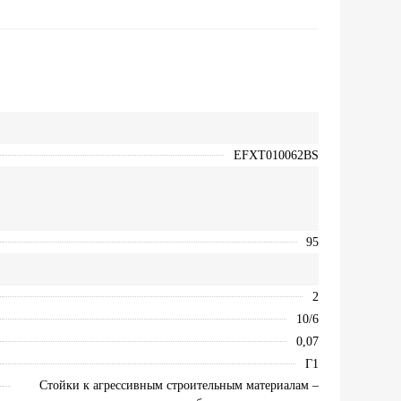
EFXT010062BS
95
2
10/6
0,07
Г1
Cтойки к агрессивным строительным материалам –