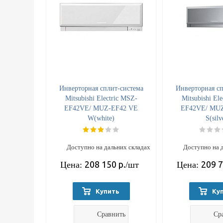
Инверторная сплит-система
Инверторная сп
Mitsubishi Electric MSZ-
Mitsubishi El
EF42VE/ MUZ-EF42 VE
EF42VE/ MU
W(white)
S(silv
Доступно на дальних складах
Доступно на 
208 150
р.
209 
Цена:
/шт
Цена:
Купить
Ку
Сравнить
Ср