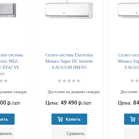
лит-система
Cплит-система Electrolux
Cплит-сист
ectric MSZ-
Monaco Super DC Inverter
Monaco Sup
Z-EF42 VE
EACS/I-09 HM/N3
EACS/I
er)
дальних складах
Доступно на дальних складах
Доступно 
700
р.
49 490
р.
84
/шт
Цена:
/шт
Цена:
пить
Купить
авнить
Сравнить