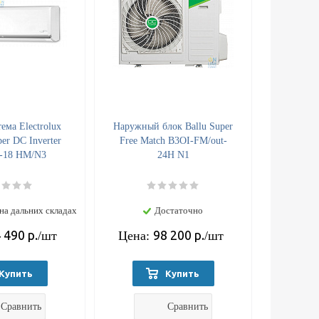
ема Electrolux
Наружный блок Ballu Super
er DC Inverter
Free Match B3OI-FM/out-
-18 HM/N3
24H N1
на дальних складах
Достаточно
 490
р.
98 200
р.
/шт
Цена:
/шт
Купить
Купить
Сравнить
Сравнить