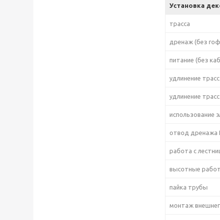
Установка дек
трасса
дренаж (без го
питание (без ка
удлинение трасс
удлинение трасс
использование э
отвод дренажа П
работа с лестни
высотные рабо
пайка трубы
монтаж внешнег