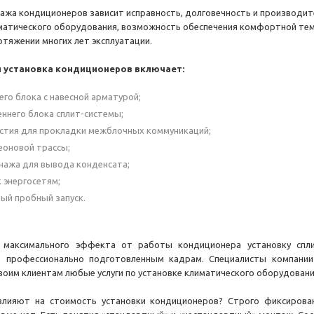
ажа кондиционеров зависит исправность, долговечность и производи
иматического оборудования, возможность обеспечения комфортной те
отяжении многих лет эксплуатации.
 установка кондиционеров включает:
го блока с навесной арматурой;
ннего блока сплит-системы;
стия для прокладки межблочных коммуникаций;
еоновой трассы;
нажа для вывода конденсата;
 энергосетям;
вый пробный запуск.
 максимального эффекта от работы кондиционера установку спли
 профессионально подготовленным кадрам. Специалисты компании
воим клиентам любые услуги по установке климатического оборудовани
лияют на стоимость установки кондиционеров? Строго фиксирова