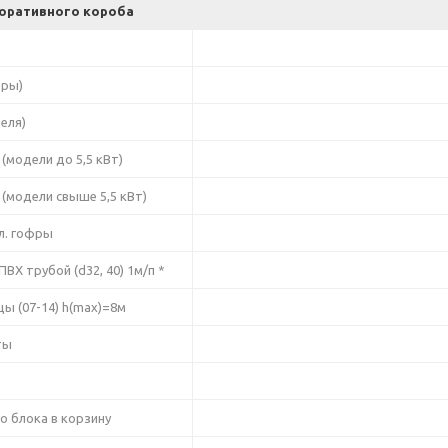
оративного короба
фры)
беля)
 (модели до 5,5 кВт)
 (модели свыше 5,5 кВт)
л. гофры
ВХ трубой (d32, 40) 1м/п *
цы (07-14) h(max)=8м
ты
о блока в корзину