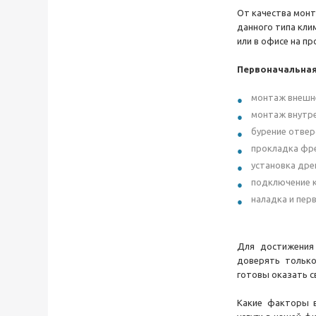
От качества монт
данного типа кл
или в офисе на пр
Первоначальная
монтаж внешне
монтаж внутре
бурение отвер
прокладка фр
установка дре
подключение к
наладка и пер
Для достижения
доверять только
готовы оказать с
Какие факторы в