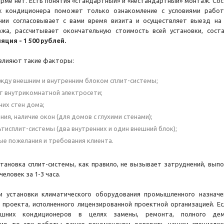
ирме нет. Есть понятия «стандартный» и «нестандартный» монтаж. Со
ж кондиционера поможет только ознакомление с условиями работ
ии согласовывает с вами время визита и осуществляет выезд на 
жа, рассчитывает окончательную стоимость всей установки, соста
ция - 1 500 рублей.
 влияют такие факторы:
жду внешним и внутренним блоком сплит-системы;
т внутрикомнатной электросети;
их стен дома;
ия, наличие окон (для домов с глухими стенами);
ьтисплит-системы (два внутренних и один внешний блок);
е пожелания и требования клиента.
тановка сплит-системы, как правило, не вызывает затруднений, вып
человек за 1-3 часа.
и установки климатического оборудования промышленного назначе
 проекта, исполненного лицензированной проектной организацией. Е
шних кондиционеров в целях замены, ремонта, полного де