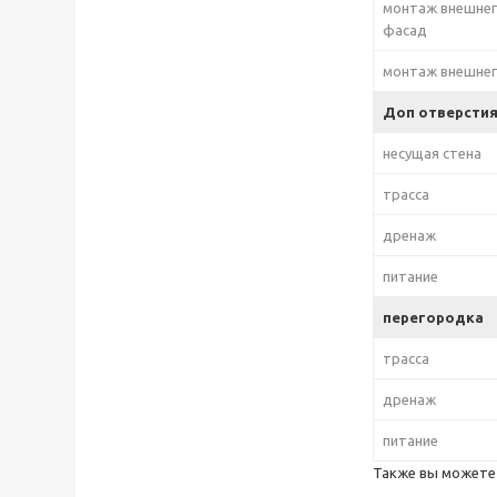
монтаж внешнег
фасад
монтаж внешнег
Доп отверстия
несущая стена
трасса
дренаж
питание
перегородка
трасса
дренаж
питание
Также вы может