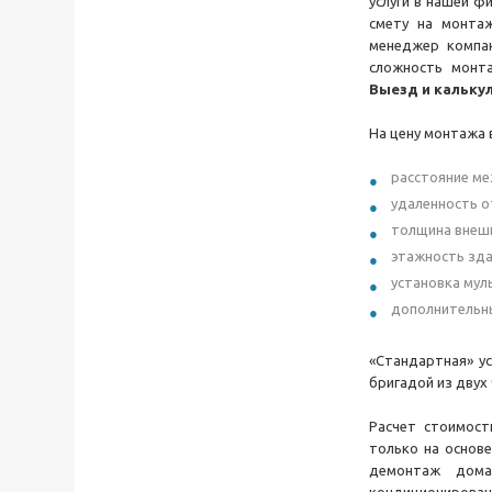
услуги в нашей ф
смету на монта
менеджер компан
сложность монта
Выезд и калькуля
На цену монтажа
расстояние ме
удаленность о
толщина внешн
этажность здан
установка мул
дополнительны
«Стандартная» ус
бригадой из двух 
Расчет стоимост
только на основе
демонтаж дома