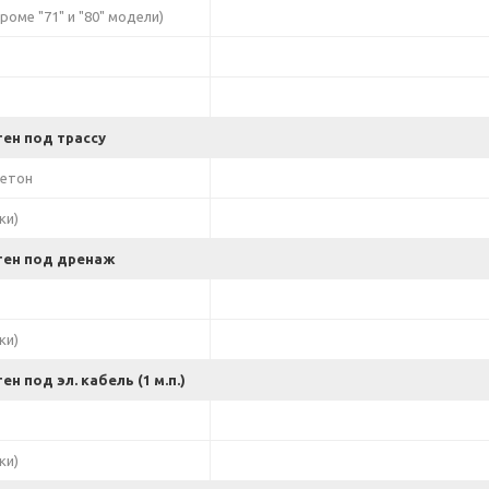
кроме "71" и "80" модели)
ен под трассу
бетон
ки)
тен под дренаж
ки)
н под эл. кабель (1 м.п.)
ки)