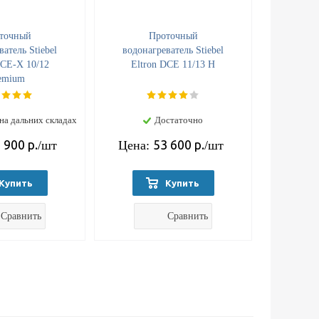
точный
Проточный
атель Stiebel
водонагреватель Stiebel
DCE-X 10/12
Eltron DCE 11/13 H
emium
на дальних складах
Достаточно
 900
р.
53 600
р.
/шт
Цена:
/шт
Купить
Купить
Сравнить
Сравнить