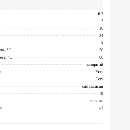
6.7
3
10
24
А
ва, °С
20
ева, °С
60
напорный
а
Есть
Есть
спиральный
3i
верхняя
ти
1/2