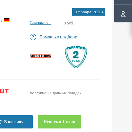
ID товара: 28584
ия
Самовывоз:
0 руб.
Помощь в подборе
шт
Доступно на дальних складах
е
В корзину
Купить в 1 клик