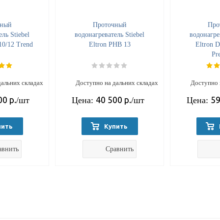
чный
Проточный
Про
ль Stiebel
водонагреватель Stiebel
водонагрев
10/12 Trend
Eltron PHB 13
Eltron 
Pr
дальних складах
Доступно на дальних складах
Доступно 
00
р.
40 500
р.
59
/шт
Цена:
/шт
Цена:
пить
Купить
авнить
Сравнить