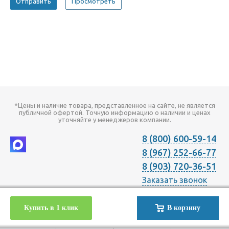
*Цены и наличие товара, представленное на сайте, не является
публичной офертой. Точную информацию о наличии и ценах
уточняйте у менеджеров компании.
8 (800) 600-59-14
8 (967) 252-66-77
8 (903) 720-36-51
Заказать звонок
2026 © Компания "Онлайн Климат" продажа оборудования для
Купить в 1 клик
В корзину
Отопления Вентиляции Кондиционирования в Москве с
доставкой по всей России | Наш телефон +7 (495) 720-36-51