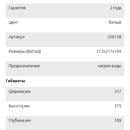
Гарантия
2 года
Цвет
белый
Артикул
238158
Размеры (ВхГхШ)
372х217х109
Предназначение
нагрев воды
Габариты
Ширина,мм
217
Высота,мм
375
Глубина,мм
109