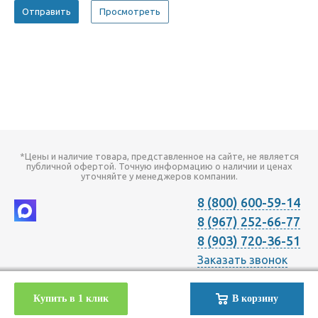
*Цены и наличие товара, представленное на сайте, не является
публичной офертой. Точную информацию о наличии и ценах
уточняйте у менеджеров компании.
8 (800) 600-59-14
8 (967) 252-66-77
8 (903) 720-36-51
Заказать звонок
2026 © Компания "Онлайн Климат" продажа оборудования для
Купить в 1 клик
В корзину
Отопления Вентиляции Кондиционирования в Москве с
доставкой по всей России | Наш телефон +7 (495) 720-36-51