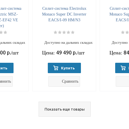
лит-система
Cплит-система Electrolux
Cплит-сист
ectric MSZ-
Monaco Super DC Inverter
Monaco Sup
Z-EF42 VE
EACS/I-09 HM/N3
EACS/I
er)
дальних складах
Доступно на дальних складах
Доступно 
700
р.
49 490
р.
84
/шт
Цена:
/шт
Цена:
пить
Купить
авнить
Сравнить
Показать еще товары