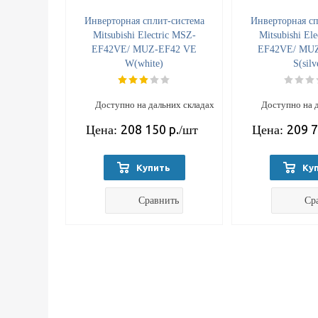
Инверторная сплит-система
Инверторная сп
Mitsubishi Electric MSZ-
Mitsubishi El
EF42VE/ MUZ-EF42 VE
EF42VE/ MU
W(white)
S(silv
Доступно на дальних складах
Доступно на 
208 150
р.
209 
Цена:
/шт
Цена:
Купить
Ку
Сравнить
Ср