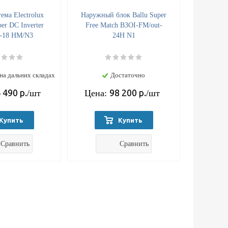
ема Electrolux
Наружный блок Ballu Super
er DC Inverter
Free Match B3OI-FM/out-
-18 HM/N3
24H N1
на дальних складах
Достаточно
 490
р.
98 200
р.
/шт
Цена:
/шт
Купить
Купить
Сравнить
Сравнить