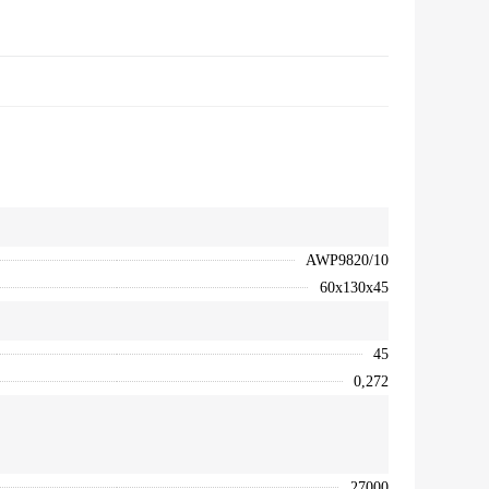
AWP9820/10
60х130х45
45
0,272
27000