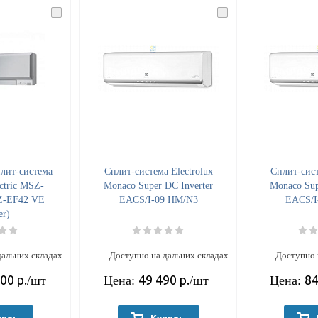
лит-система
Cплит-система Electrolux
Cплит-сист
ectric MSZ-
Monaco Super DC Inverter
Monaco Sup
Z-EF42 VE
EACS/I-09 HM/N3
EACS/I
er)
дальних складах
Доступно на дальних складах
Доступно 
700
р.
49 490
р.
84
/шт
Цена:
/шт
Цена: