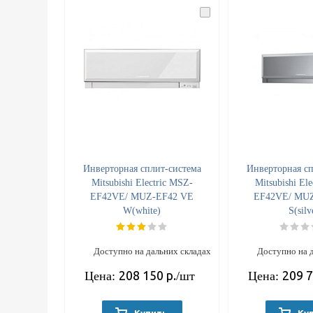
Инверторная сплит-система
Инверторная сп
Mitsubishi Electric MSZ-
Mitsubishi El
EF42VE/ MUZ-EF42 VE
EF42VE/ MU
W(white)
S(silv
Доступно на дальних складах
Доступно на 
208 150
р.
209 
Цена:
/шт
Цена: