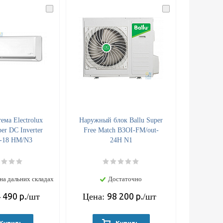
ема Electrolux
Наружный блок Ballu Super
er DC Inverter
Free Match B3OI-FM/out-
-18 HM/N3
24H N1
на дальних складах
Достаточно
 490
р.
98 200
р.
/шт
Цена:
/шт