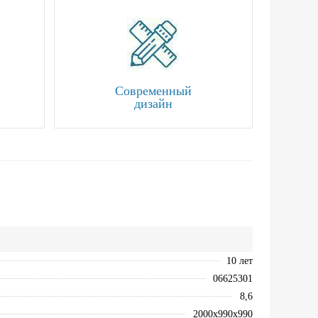
Современный
дизайн
10 лет
06625301
8,6
2000х990х990