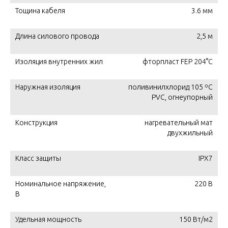
Тощина кабеля
3.6 мм
Длина силового провода
2,5 м
Изоляция внутренних жил
фторпласт FEP 204°C
Наружная изоляция
поливинилхлорид 105 ºС
PVC, огнеупорный
Конструкция
нагревательный мат
двухжильный
Класс защиты
IPX7
Номинальное напряжение,
220 В
В
Удельная мощность
150 Вт/м2