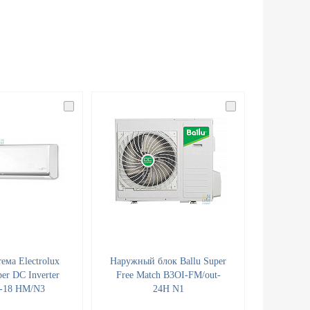
ема Electrolux
Наружный блок Ballu Super
er DC Inverter
Free Match B3OI-FM/out-
-18 HM/N3
24H N1