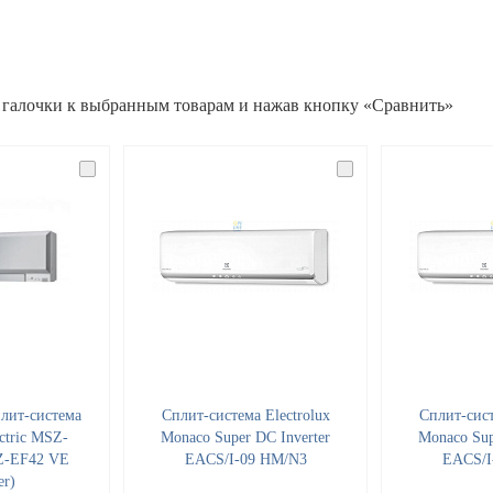
 галочки к выбранным товарам и нажав кнопку «Сравнить»
лит-система
Cплит-система Electrolux
Cплит-сист
ectric MSZ-
Monaco Super DC Inverter
Monaco Sup
Z-EF42 VE
EACS/I-09 HM/N3
EACS/I
er)