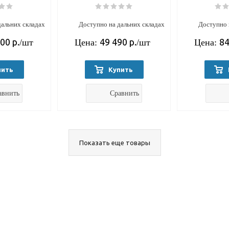
дальних складах
Доступно на дальних складах
Доступно 
700
р.
49 490
р.
84
/шт
Цена:
/шт
Цена:
пить
Купить
авнить
Сравнить
Показать еще товары