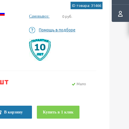
ID товара: 31466
Самовывоз:
0 руб.
Помощь в подборе
шт
Мало
е
В корзину
Купить в 1 клик